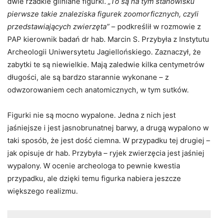
dwie rzadkie gliniane figurki.
„To są na tym stanowisku
pierwsze takie znaleziska figurek zoomorficznych, czyli
przedstawiających zwierzęta”
– podkreślił w rozmowie z
PAP kierownik badań dr hab. Marcin S. Przybyła z Instytutu
Archeologii Uniwersytetu Jagiellońskiego. Zaznaczył, że
zabytki te są niewielkie. Mają zaledwie kilka centymetrów
długości, ale są bardzo starannie wykonane – z
odwzorowaniem cech anatomicznych, w tym sutków.
Figurki nie są mocno wypalone. Jedna z nich jest
jaśniejsze i jest jasnobrunatnej barwy, a drugą wypalono w
taki sposób, że jest dość ciemna. W przypadku tej drugiej –
jak opisuje dr hab. Przybyła – ryjek zwierzęcia jest jaśniej
wypalony. W ocenie archeologa to pewnie kwestia
przypadku, ale dzięki temu figurka nabiera jeszcze
większego realizmu.