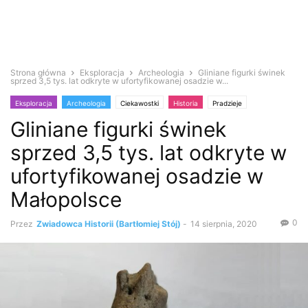
Strona główna
Eksploracja
Archeologia
Gliniane figurki świnek
sprzed 3,5 tys. lat odkryte w ufortyfikowanej osadzie w...
Eksploracja
Archeologia
Ciekawostki
Historia
Pradzieje
Gliniane figurki świnek
Zabytki i antyki
sprzed 3,5 tys. lat odkryte w
ufortyfikowanej osadzie w
Małopolsce
0
Przez
Zwiadowca Historii (Bartłomiej Stój)
-
14 sierpnia, 2020