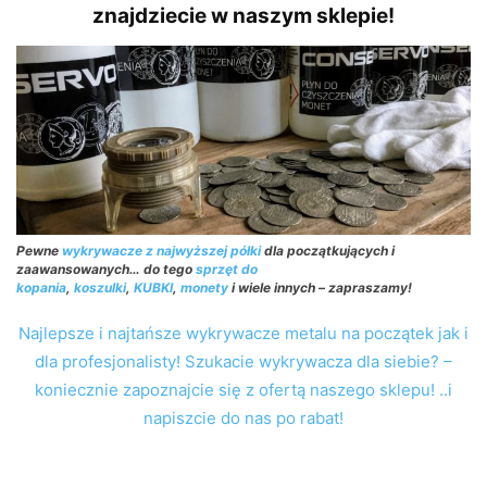
znajdziecie w naszym sklepie!
Pewne
wykrywacze z najwyższej półki
dla początkujących i
zaawansowanych… do tego
sprzęt do
kopania
,
koszulki
,
KUBKI
,
monety
i wiele innych – zapraszamy!
Najlepsze i najtańsze wykrywacze metalu na początek jak i
dla profesjonalisty! Szukacie wykrywacza dla siebie? –
koniecznie zapoznajcie się z ofertą naszego sklepu! ..i
napiszcie do nas po rabat!