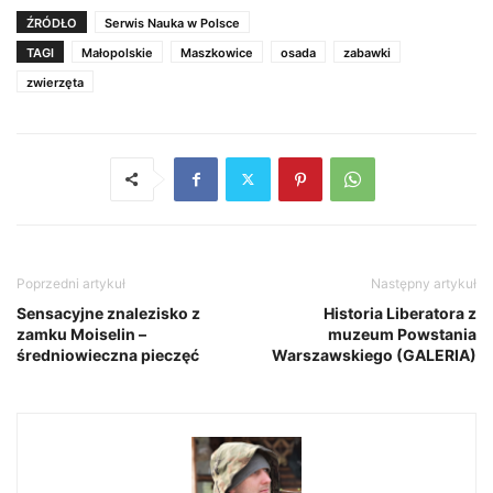
ŹRÓDŁO
Serwis Nauka w Polsce
TAGI
Małopolskie
Maszkowice
osada
zabawki
zwierzęta
Poprzedni artykuł
Następny artykuł
Sensacyjne znalezisko z
Historia Liberatora z
zamku Moiselin –
muzeum Powstania
średniowieczna pieczęć
Warszawskiego (GALERIA)