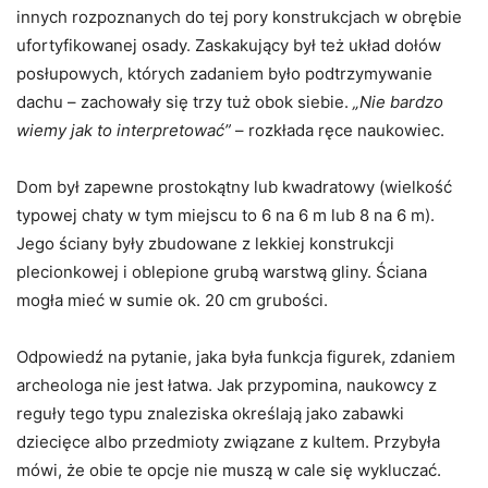
innych rozpoznanych do tej pory konstrukcjach w obrębie
ufortyfikowanej osady. Zaskakujący był też układ dołów
posłupowych, których zadaniem było podtrzymywanie
dachu – zachowały się trzy tuż obok siebie.
„Nie bardzo
wiemy jak to interpretować”
– rozkłada ręce naukowiec.
Dom był zapewne prostokątny lub kwadratowy (wielkość
typowej chaty w tym miejscu to 6 na 6 m lub 8 na 6 m).
Jego ściany były zbudowane z lekkiej konstrukcji
plecionkowej i oblepione grubą warstwą gliny. Ściana
mogła mieć w sumie ok. 20 cm grubości.
Odpowiedź na pytanie, jaka była funkcja figurek, zdaniem
archeologa nie jest łatwa. Jak przypomina, naukowcy z
reguły tego typu znaleziska określają jako zabawki
dziecięce albo przedmioty związane z kultem. Przybyła
mówi, że obie te opcje nie muszą w cale się wykluczać.