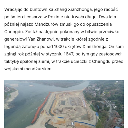
Wracając do buntownika Zhang Xianzhonga, jego radość
po śmierci cesarza w Pekinie nie trwała długo. Dwa lata
później najazd Mandżurów zmusił go do opuszczenia
Chengdu. Został następnie pokonany w bitwie przeciwko
generałowi Yan Zhanowi, w trakcie której zgodnie z
legendą zatonęło ponad 1000 okrętów Xianzhonga. On sam
zginął rok później w styczniu 1647, po tym gdy zastosował
taktykę spalonej ziemi, w trakcie ucieczki z Chengdu przed
wojskami mandżurskimi.