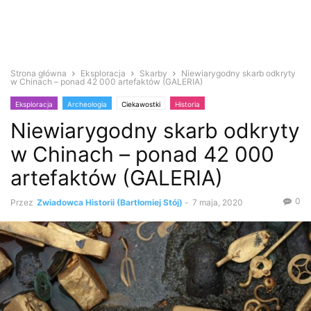
Strona główna
Eksploracja
Skarby
Niewiarygodny skarb odkryty
w Chinach – ponad 42 000 artefaktów (GALERIA)
Eksploracja
Archeologia
Ciekawostki
Historia
Niewiarygodny skarb odkryty
Informacje współczesne
Skarby
Średniowiecze
Zabytki i antyki
w Chinach – ponad 42 000
artefaktów (GALERIA)
0
Przez
Zwiadowca Historii (Bartłomiej Stój)
-
7 maja, 2020