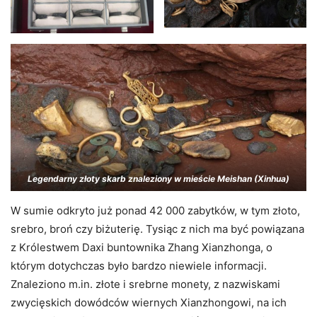
Legendarny złoty skarb znaleziony w mieście Meishan (Xinhua)
W sumie odkryto już ponad 42 000 zabytków, w tym złoto,
srebro, broń czy biżuterię. Tysiąc z nich ma być powiązana
z Królestwem Daxi buntownika Zhang Xianzhonga, o
którym dotychczas było bardzo niewiele informacji.
Znaleziono m.in. złote i srebrne monety, z nazwiskami
zwycięskich dowódców wiernych Xianzhongowi, na ich