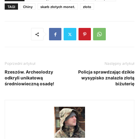
TAGI
Chiny
skarb złotych monet.
złoto
Poprzedni artykuł
Następny artykuł
Rzeszów. Archeolodzy
Policja sprawdzając dzikie
odkryli unikatową
wysypisko znalazła złotą
średniowieczną osadę!
biżuterię