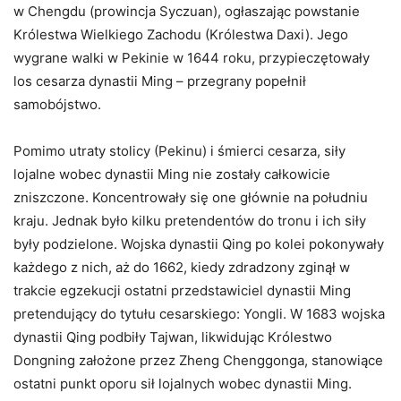
w Chengdu (prowincja Syczuan), ogłaszając powstanie
Królestwa Wielkiego Zachodu (Królestwa Daxi). Jego
wygrane walki w Pekinie w 1644 roku, przypieczętowały
los cesarza dynastii Ming – przegrany popełnił
samobójstwo.
Pomimo utraty stolicy (Pekinu) i śmierci cesarza, siły
lojalne wobec dynastii Ming nie zostały całkowicie
zniszczone. Koncentrowały się one głównie na południu
kraju. Jednak było kilku pretendentów do tronu i ich siły
były podzielone. Wojska dynastii Qing po kolei pokonywały
każdego z nich, aż do 1662, kiedy zdradzony zginął w
trakcie egzekucji ostatni przedstawiciel dynastii Ming
pretendujący do tytułu cesarskiego: Yongli. W 1683 wojska
dynastii Qing podbiły Tajwan, likwidując Królestwo
Dongning założone przez Zheng Chenggonga, stanowiące
ostatni punkt oporu sił lojalnych wobec dynastii Ming.