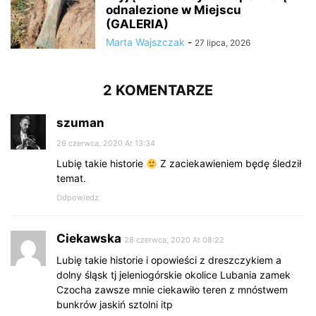
odnalezione w Miejscu
(GALERIA)
Marta Wajszczak
-
27 lipca, 2026
2 KOMENTARZE
szuman
26 czerwca, 2020 At 13:34
Lubię takie historie
Z zaciekawieniem będę śledził
temat.
Odpowiedz
Ciekawska
28 czerwca, 2020 At 08:22
Lubię takie historie i opowieści z dreszczykiem a
dolny śląsk tj jeleniogórskie okolice Lubania zamek
Czocha zawsze mnie ciekawiło teren z mnóstwem
bunkrów jaskiń sztolni itp