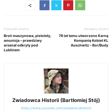
Poprzedni artykuł
Następny artykuł
Broń maszynowa, pistolety,
78 lat temu utworzono Karną
amunicja – prawdziwy
Kompanię Kobiet KL
arsenał odkryty pod
Auschwitz – Bor/Budy
Lublinem
Zwiadowca Historii (Bartłomiej Stój)
https://www.youtube.com/zwiadowcahistorii