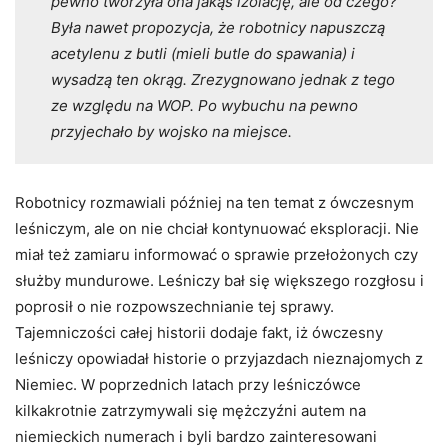
pewno tworzyła ona jakąś izolację, ale od czego?
Była nawet propozycja, że robotnicy napuszczą
acetylenu z butli (mieli butle do spawania) i
wysadzą ten okrąg. Zrezygnowano jednak z tego
ze względu na WOP. Po wybuchu na pewno
przyjechało by wojsko na miejsce.
Robotnicy rozmawiali później na ten temat z ówczesnym
leśniczym, ale on nie chciał kontynuować eksploracji. Nie
miał też zamiaru informować o sprawie przełożonych czy
służby mundurowe. Leśniczy bał się większego rozgłosu i
poprosił o nie rozpowszechnianie tej sprawy.
Tajemniczości całej historii dodaje fakt, iż ówczesny
leśniczy opowiadał historie o przyjazdach nieznajomych z
Niemiec. W poprzednich latach przy leśniczówce
kilkakrotnie zatrzymywali się mężczyźni autem na
niemieckich numerach i byli bardzo zainteresowani