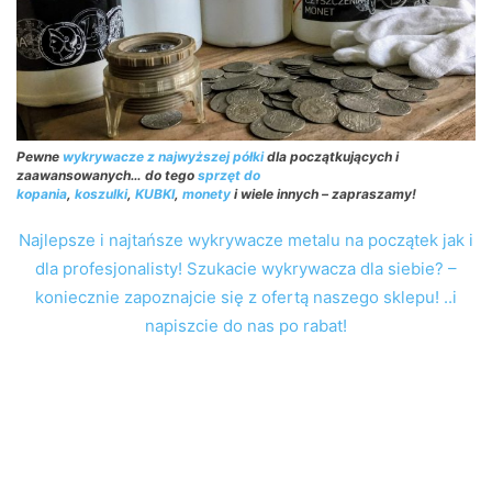
Pewne
wykrywacze z najwyższej półki
dla początkujących i
zaawansowanych… do tego
sprzęt do
kopania
,
koszulki
,
KUBKI
,
monety
i wiele innych – zapraszamy!
Najlepsze i najtańsze wykrywacze metalu na początek jak i
dla profesjonalisty! Szukacie wykrywacza dla siebie? –
koniecznie zapoznajcie się z ofertą naszego sklepu! ..i
napiszcie do nas po rabat!