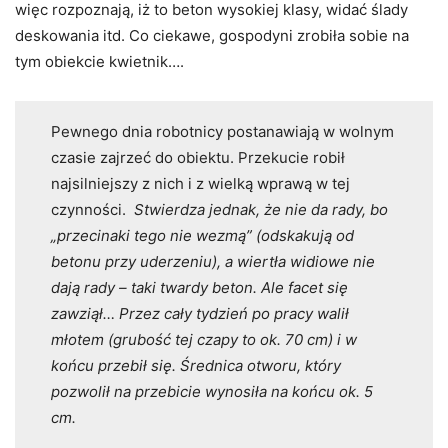
więc rozpoznają, iż to beton wysokiej klasy, widać ślady
deskowania itd. Co ciekawe, gospodyni zrobiła sobie na
tym obiekcie kwietnik….
Pewnego dnia robotnicy postanawiają w wolnym
czasie zajrzeć do obiektu. Przekucie robił
najsilniejszy z nich i z wielką wprawą w tej
czynności.
Stwierdza jednak, że nie da rady, bo
„przecinaki tego nie wezmą” (odskakują od
betonu przy uderzeniu), a wiertła widiowe nie
dają rady – taki twardy beton. Ale facet się
zawziął… Przez cały tydzień po pracy walił
młotem (grubość tej czapy to ok. 70 cm) i w
końcu przebił się.
Średnica otworu, który
pozwolił na przebicie wynosiła na końcu ok. 5
cm.