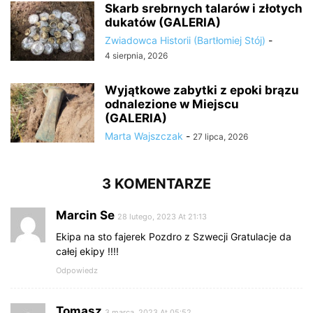
Skarb srebrnych talarów i złotych
dukatów (GALERIA)
Zwiadowca Historii (Bartłomiej Stój)
-
4 sierpnia, 2026
Wyjątkowe zabytki z epoki brązu
odnalezione w Miejscu
(GALERIA)
Marta Wajszczak
-
27 lipca, 2026
3 KOMENTARZE
Marcin Se
28 lutego, 2023 At 21:13
Ekipa na sto fajerek Pozdro z Szwecji Gratulacje da
całej ekipy !!!!
Odpowiedz
Tomasz
3 marca, 2023 At 05:52