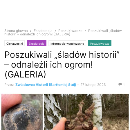
Strona główna
Eksploracja
Poszukiwacze
Poszukiwali „śladów
historii” – odnaleźli ich ogrom! (GALERIA)
Ciekawostki
Eksploracja
Informacje współczesne
Poszukiwacze
Poszukiwali „śladów historii”
Wykrywacz metali
Zabytki i antyki
– odnaleźli ich ogrom!
(GALERIA)
3
Przez
Zwiadowca Historii (Bartłomiej Stój)
-
27 lutego, 2023