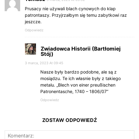
Prusacy nie używali blach cynowych do klap
patrontaszy. Przyjrzałbym się temu zabytkowi raz
jeszcze.
Odpowiedz
Zwiadowca Historii (Bartłomiej
Stój)
3 marca, 2023 At 09:45
Nasze były bardzo podobne, ale są z
mosiądzu. Te ich własnie były z takiego
metalu. „Blech von einer preußischen
Patronentasche, 1740 – 1806/07”
Odpowiedz
ZOSTAW ODPOWIEDŹ