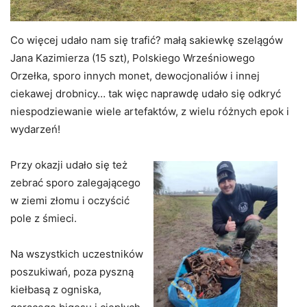
Co więcej udało nam się trafić? małą sakiewkę szelągów
Jana Kazimierza (15 szt), Polskiego Wrześniowego
Orzełka, sporo innych monet, dewocjonaliów i innej
ciekawej drobnicy… tak więc naprawdę udało się odkryć
niespodziewanie wiele artefaktów, z wielu różnych epok i
wydarzeń!
Przy okazji udało się też
zebrać sporo zalegającego
w ziemi złomu i oczyścić
pole z śmieci.
Na wszystkich uczestników
poszukiwań, poza pyszną
kiełbasą z ogniska,