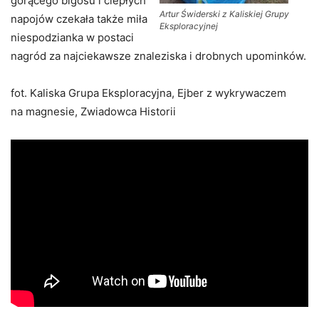
gorącego bigosu i ciepłych
Artur Świderski z Kaliskiej Grupy
napojów czekała także miła
Eksploracyjnej
niespodzianka w postaci
nagród za najciekawsze znaleziska i drobnych upominków.
fot. Kaliska Grupa Eksploracyjna, Ejber z wykrywaczem
na magnesie, Zwiadowca Historii