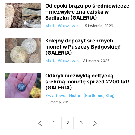
Od epoki brązu po średniowiecze
– niezwykłe znaleziska w
Sadłużku (GALERIA)
Marta Wajszczak
-
15 kwietnia, 2026
Kolejny depozyt srebrnych
monet w Puszczy Bydgoskiej!
(GALERIA)
Marta Wajszczak
-
31 marca, 2026
Odkryli niezwykłą celtycką
srebrną monetę sprzed 2200 lat!
(GALERIA)
Zwiadowca Historii (Bartłomiej Stój)
-
25 marca, 2026
1
2
3