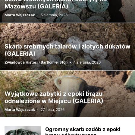
Mazowszu (GALERIA)
Marta Wajszczak
-
5 sierpnia, 2026
Skarb srebrnych talarów i złotych dukatów
(GALERIA)
Zwiadowca Historii (Bartłomiej Stój)
-
4 sierpnia, 2026
Wyjątkowe zabytki z epoki brązu
odnalezione w Miejscu (GALERIA)
Marta Wajszczak
-
27 lipca, 2026
Ogromny skarb ozdób z epoki