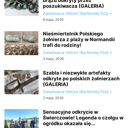
brązu odkryty przez
poszukiwacza (GALERIA)
Zwiadowca Historii (Bartłomiej Stój)
-
8 maja, 2026
Nieśmiertelnik Polskiego
żołnierza z plaży w Normandii
trafi do rodziny!
Zwiadowca Historii (Bartłomiej Stój)
-
3 maja, 2026
Szabla i niezwykłe artefakty
odkryte po polskich żołnierzach
(GALERIA)
Zwiadowca Historii (Bartłomiej Stój)
-
2 maja, 2026
Sensacyjne odkrycie w
Świerczowie! Legenda o czołgu w
ogródku okazała się...