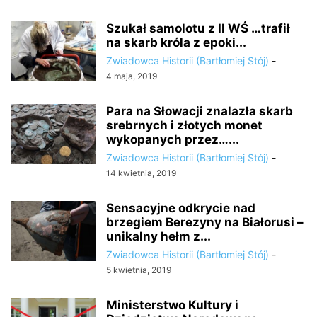
Szukał samolotu z II WŚ …trafił
na skarb króla z epoki...
Zwiadowca Historii (Bartłomiej Stój)
-
4 maja, 2019
Para na Słowacji znalazła skarb
srebrnych i złotych monet
wykopanych przez…...
Zwiadowca Historii (Bartłomiej Stój)
-
14 kwietnia, 2019
Sensacyjne odkrycie nad
brzegiem Berezyny na Białorusi –
unikalny hełm z...
Zwiadowca Historii (Bartłomiej Stój)
-
5 kwietnia, 2019
Ministerstwo Kultury i