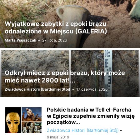
Wyjątkowe zabytki z epoki brązu
odnalezione w Miejscu (GALERIA)
Marta Wajszczak
-
27 lipca, 2026
Odkrył miecz z epoki brązu, który może
mieć nawet 2900 lat!...
Zwiadowca Historii (Bartłomiej Stój)
-
17 czerwca, 2026
Polskie badania w Tell el-Farcha
w Egipcie zupełnie zmieniły wizję
początków...
Zwiadowca Historii (Bartłomiej Stój)
-
9 maja, 2019