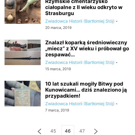
Rzymskie cmentarzysko
ciałopalne z II wieku odkryto w
Strasburgu
Zwiadowca Historii (Bartłomiej Stój)
-
20 marca, 2019
Znalazł koparką średniowieczny
„miecz” z XV wieku i próbował go
zespawać…
Zwiadowca Historii (Bartłomiej Stój)
-
15 marca, 2019
10 lat szukali mogiły Bitwy pod
Kunowicami… dziś znaleziono ją
przypadkiem!
Zwiadowca Historii (Bartłomiej Stój)
-
7 marca, 2019
45
46
47