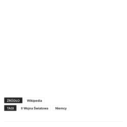
ŹRÓDŁO
Wikipedia
TAGI
II Wojna Światowa
Niemcy