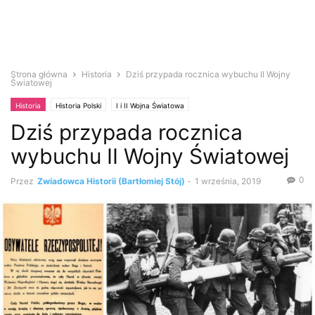
Strona główna
Historia
Dziś przypada rocznica wybuchu II Wojny
Światowej
Historia
Historia Polski
I i II Wojna Światowa
Dziś przypada rocznica
wybuchu II Wojny Światowej
0
Przez
Zwiadowca Historii (Bartłomiej Stój)
-
1 września, 2019