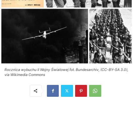
Rocznica wybuchu II Wojny Światowej fot. Bundesarchiv, (CC-BY-SA 3.0),
via Wikimedia Commons