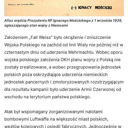
Afisz orędzia Prezydenta RP Ignacego Mościckiego z 1 września 1939,
ogłaszającego stan wojny z Niemcami
Założeniem „Fall Weiss” było okrążenie i zniszczenie
Wojska Polskiego na zachód od linii Wisły nie później niż w
czternastym dniu od uderzenia Wehrmachtu. Wobec oporu
wojska polskiego założenia OKH planu wojny z Polską nie
zostały zrealizowane, a wobec przegrupowania jednostek
polskich poza oskrzydlające uderzenia niemieckich
jednostek pancernych i zmotoryzowanych rozstrzygającym
dla rezultatu kampanii było uderzenie Armii Czerwonej od
wschodu na terytorium państwa polskiego.
Atak był wspomagany zorganizowanymi nalotami
bombowymi Luftwaffe na większość miast polskich,
węzłów kolejowych i osiedli fabrycznych. Jednocześnie w