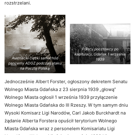
rozstrzelani.
Polscy pocztowcy po
kapitulacji, Gdańsk 1 września
Austriacki ciężki samochód
1939
pancerny ADGZ podczas ataku
na Pocztę Polską
Jednocześnie Albert Forster, ogłoszony dekretem Senatu
Wolnego Miasta Gdańska z 23 sierpnia 1939 „głową”
Wolnego Miasta ogłosił 1 września 1939 przyłączenie
Wolnego Miasta Gdańska do III Rzeszy. W tym samym dniu
Wysoki Komisarz Ligi Narodów, Carl Jakob Burckhardt na
żądanie Alberta Forstera opuścił terytorium Wolnego
Miasta Gdańska wraz z personelem Komisariatu Ligi