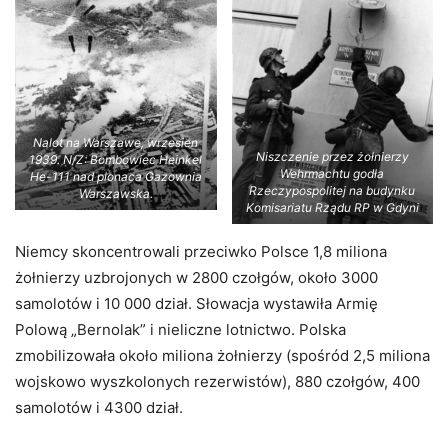
Nalot na Warszawe, wrzesien
Niszczenie przez żołnierzy
1939. N/Z: Bombowiec Heinkel
Wehrmachtu godła
He-111 nad plonaca Gazownia
Rzeczypospolitej na budynku
Warszawska.
Komisariatu Rządu RP w Gdyni
Niemcy skoncentrowali przeciwko Polsce 1,8 miliona
żołnierzy uzbrojonych w 2800 czołgów, około 3000
samolotów i 10 000 dział. Słowacja wystawiła Armię
Polową „Bernolak” i nieliczne lotnictwo. Polska
zmobilizowała około miliona żołnierzy (spośród 2,5 miliona
wojskowo wyszkolonych rezerwistów), 880 czołgów, 400
samolotów i 4300 dział.