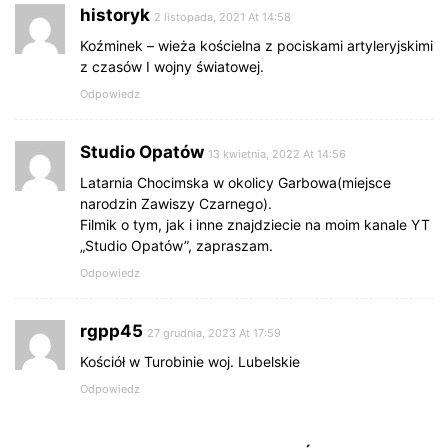
historyk
2 listopada, 2021 At 14:58
Koźminek – wieża kościelna z pociskami artyleryjskimi
z czasów I wojny światowej.
Odpowiedz
Studio Opatów
13 kwietnia, 2022 At 14:56
Latarnia Chocimska w okolicy Garbowa(miejsce
narodzin Zawiszy Czarnego).
Filmik o tym, jak i inne znajdziecie na moim kanale YT
„Studio Opatów”, zapraszam.
Odpowiedz
rgpp45
27 grudnia, 2023 At 17:59
Kościół w Turobinie woj. Lubelskie
Odpowiedz