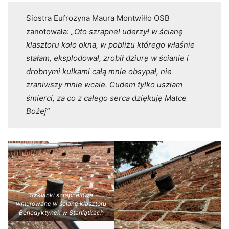
Siostra Eufrozyna Maura Montwiłło OSB
zanotowała:
„Oto szrapnel uderzył w ścianę
klasztoru koło okna, w pobliżu którego właśnie
stałam, eksplodował, zrobił dziurę w ścianie i
drobnymi kulkami całą mnie obsypał, nie
zraniwszy mnie wcale. Cudem tylko uszłam
śmierci, za co z całego serca dziękuję Matce
Bożej”
Szklanki szrapnelowe
wmurowane w ścianę klasztoru
Benedyktynek w Staniątkach