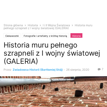
Strona główna
Historia
I i II Wojna Światowa
Historia muru
pełnego szrapneli z I wojny światowej (GALERIA)
Ciekawostki
Fotografie i artefakty z krótką historią
Historia
Historia muru pełnego
I i II Wojna Światowa
Podróże
Zabytki i antyki
szrapneli z I wojny światowej
(GALERIA)
7
Przez
Zwiadowca Historii (Bartłomiej Stój)
-
26 sierpnia, 2020