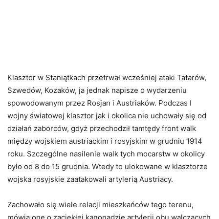
Klasztor w Staniątkach przetrwał wcześniej ataki Tatarów,
Szwedów, Kozaków, ja jednak napisze o wydarzeniu
spowodowanym przez Rosjan i Austriaków. Podczas I
wojny światowej klasztor jak i okolica nie uchowały się od
działań zaborców, gdyż przechodził tamtędy front walk
między wojskiem austriackim i rosyjskim w grudniu 1914
roku. Szczególne nasilenie walk tych mocarstw w okolicy
było od 8 do 15 grudnia. Wtedy to ulokowane w klasztorze
wojska rosyjskie zaatakowali artylerią Austriacy.
Zachowało się wiele relacji mieszkańców tego terenu,
mówią one o zaciekłej kanonadzie artylerii obu walczących