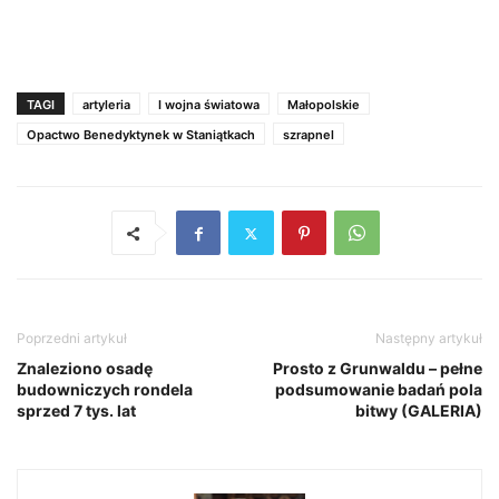
TAGI
artyleria
I wojna światowa
Małopolskie
Opactwo Benedyktynek w Staniątkach
szrapnel
Poprzedni artykuł
Następny artykuł
Znaleziono osadę
Prosto z Grunwaldu – pełne
budowniczych rondela
podsumowanie badań pola
sprzed 7 tys. lat
bitwy (GALERIA)