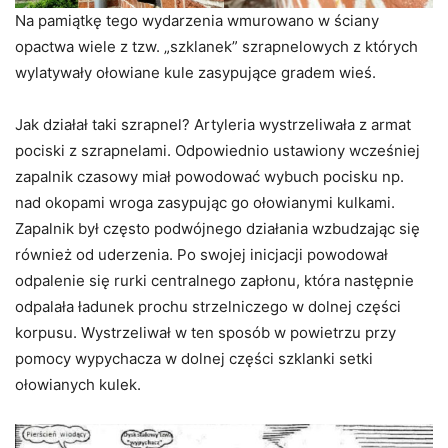
Na pamiątkę tego wydarzenia wmurowano w ściany
opactwa wiele z tzw. „szklanek” szrapnelowych z których
wylatywały ołowiane kule zasypujące gradem wieś.
Jak działał taki szrapnel? Artyleria wystrzeliwała z armat
pociski z szrapnelami. Odpowiednio ustawiony wcześniej
zapalnik czasowy miał powodować wybuch pocisku np.
nad okopami wroga zasypując go ołowianymi kulkami.
Zapalnik był często podwójnego działania wzbudzając się
również od uderzenia. Po swojej inicjacji powodował
odpalenie się rurki centralnego zapłonu, która następnie
odpalała ładunek prochu strzelniczego w dolnej części
korpusu. Wystrzeliwał w ten sposób w powietrzu przy
pomocy wypychacza w dolnej części szklanki setki
ołowianych kulek.