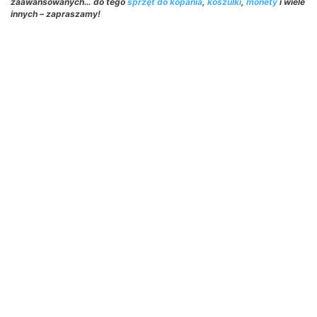
zaawansowanych… do tego
sprzęt do kopania
,
koszulki
,
monety
i wiele
innych – zapraszamy!