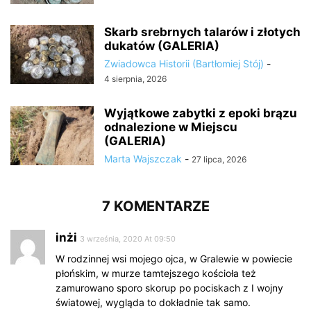
Skarb srebrnych talarów i złotych
dukatów (GALERIA)
Zwiadowca Historii (Bartłomiej Stój)
-
4 sierpnia, 2026
Wyjątkowe zabytki z epoki brązu
odnalezione w Miejscu
(GALERIA)
Marta Wajszczak
-
27 lipca, 2026
7 KOMENTARZE
inżi
3 września, 2020 At 09:50
W rodzinnej wsi mojego ojca, w Gralewie w powiecie
płońskim, w murze tamtejszego kościoła też
zamurowano sporo skorup po pociskach z I wojny
światowej, wygląda to dokładnie tak samo.