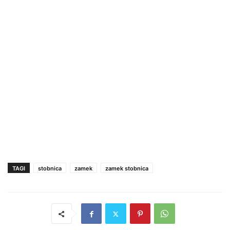
TAGI
stobnica
zamek
zamek stobnica