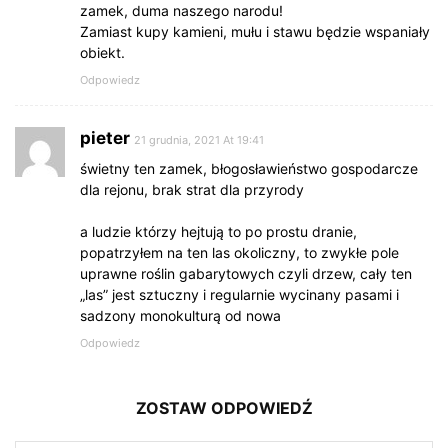
zamek, duma naszego narodu!
Zamiast kupy kamieni, mułu i stawu będzie wspaniały
obiekt.
Odpowiedz
pieter
21 grudnia, 2021 At 19:41
świetny ten zamek, błogosławieństwo gospodarcze
dla rejonu, brak strat dla przyrody
a ludzie którzy hejtują to po prostu dranie,
popatrzyłem na ten las okoliczny, to zwykłe pole
uprawne roślin gabarytowych czyli drzew, cały ten
„las” jest sztuczny i regularnie wycinany pasami i
sadzony monokulturą od nowa
Odpowiedz
ZOSTAW ODPOWIEDŹ