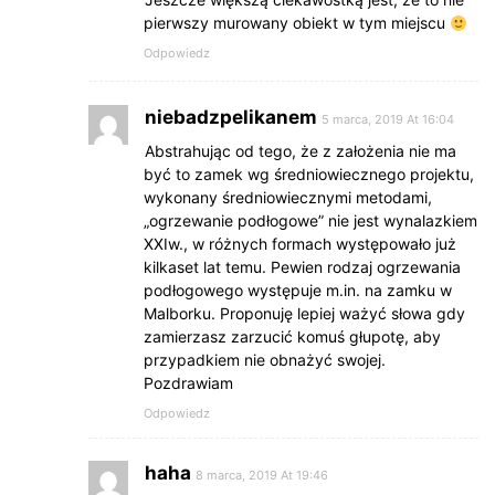
pierwszy murowany obiekt w tym miejscu
Odpowiedz
niebadzpelikanem
5 marca, 2019 At 16:04
Abstrahując od tego, że z założenia nie ma
być to zamek wg średniowiecznego projektu,
wykonany średniowiecznymi metodami,
„ogrzewanie podłogowe” nie jest wynalazkiem
XXIw., w różnych formach występowało już
kilkaset lat temu. Pewien rodzaj ogrzewania
podłogowego występuje m.in. na zamku w
Malborku. Proponuję lepiej ważyć słowa gdy
zamierzasz zarzucić komuś głupotę, aby
przypadkiem nie obnażyć swojej.
Pozdrawiam
Odpowiedz
haha
8 marca, 2019 At 19:46