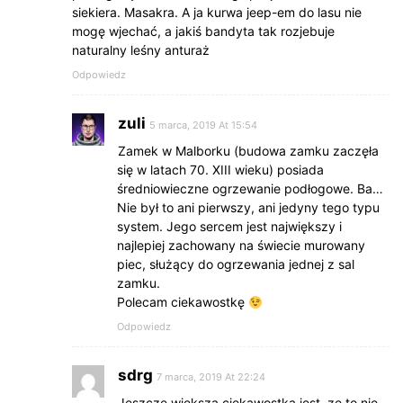
siekiera. Masakra. A ja kurwa jeep-em do lasu nie
mogę wjechać, a jakiś bandyta tak rozjebuje
naturalny leśny anturaż
Odpowiedz
zuli
5 marca, 2019 At 15:54
Zamek w Malborku (budowa zamku zaczęła
się w latach 70. XIII wieku) posiada
średniowieczne ogrzewanie podłogowe. Ba…
Nie był to ani pierwszy, ani jedyny tego typu
system. Jego sercem jest największy i
najlepiej zachowany na świecie murowany
piec, służący do ogrzewania jednej z sal
zamku.
Polecam ciekawostkę
Odpowiedz
sdrg
7 marca, 2019 At 22:24
Jeszcze większą ciekawostką jest, ze to nie