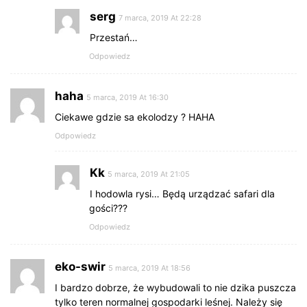
serg
7 marca, 2019 At 22:28
Przestań…
Odpowiedz
haha
5 marca, 2019 At 16:30
Ciekawe gdzie sa ekolodzy ? HAHA
Odpowiedz
Kk
5 marca, 2019 At 21:05
I hodowla rysi… Będą urządzać safari dla
gości???
Odpowiedz
eko-swir
5 marca, 2019 At 18:56
I bardzo dobrze, że wybudowali to nie dzika puszcza
tylko teren normalnej gospodarki leśnej. Należy się