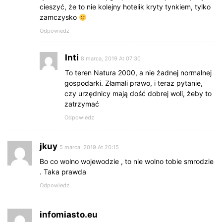
cieszyć, że to nie kolejny hotelik kryty tynkiem, tylko
zamczysko
Odpowiedz
Inti
8 marca, 2019 At 07:30
To teren Natura 2000, a nie żadnej normalnej
gospodarki. Złamali prawo, i teraz pytanie,
czy urzędnicy mają dość dobrej woli, żeby to
zatrzymać
Odpowiedz
jkuy
5 marca, 2019 At 20:15
Bo co wolno wojewodzie , to nie wolno tobie smrodzie
. Taka prawda
Odpowiedz
infomiasto.eu