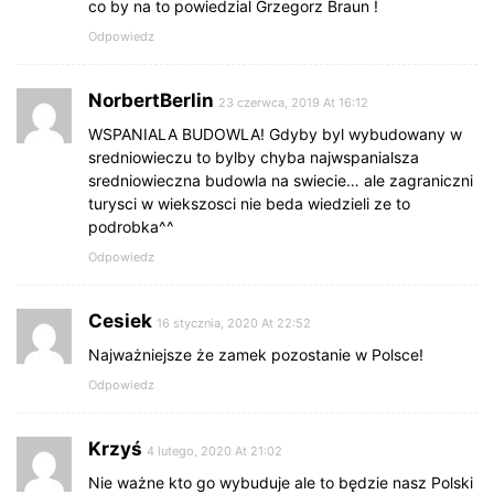
co by na to powiedzial Grzegorz Braun !
Odpowiedz
NorbertBerlin
23 czerwca, 2019 At 16:12
WSPANIALA BUDOWLA! Gdyby byl wybudowany w
sredniowieczu to bylby chyba najwspanialsza
sredniowieczna budowla na swiecie… ale zagraniczni
turysci w wiekszosci nie beda wiedzieli ze to
podrobka^^
Odpowiedz
Cesiek
16 stycznia, 2020 At 22:52
Najważniejsze że zamek pozostanie w Polsce!
Odpowiedz
Krzyś
4 lutego, 2020 At 21:02
Nie ważne kto go wybuduje ale to będzie nasz Polski