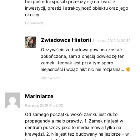
bezpośredni sposób przełoży się na zwrot z
inwestycji, prestiż i atrakcyjność obiektu oraz jego
okolicy.
Odpowiedz
Zwiadowca Historii
5 marca, 2019 At 20:50
Oczywiście że budowa powinna zostać
dokończona, sam z chęcią odwiedzę ten
zamek. Jednak jest przy tym sporo
niejasności i wciąż nikt nic nie rozjaśnia…
Odpowiedz
Mariniarze
8 marca, 2019 At 08:02
Od samego początku wokół zamku jest dużo
propagandy a mało prawdy. 1. Zamek nie jest w
centrum puszczy jako to media mówią tylko na
krawędzi. 2. Nie jest też budowany na jeziorze – w