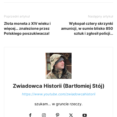
Poprzedni artykuł
Następny artykuł
Złota moneta z XIV wieku i
Wykopał cztery skrzynki
więcej… znalezione przez
amunicji, w sumie blisko 850
Polskiego poszukiwacza!
sztuk i zgłosił policji…
Zwiadowca Historii (Bartłomiej Stój)
https://www.youtube.com/zwiadowcahistorii
szukam... w gruncie rzeczy.