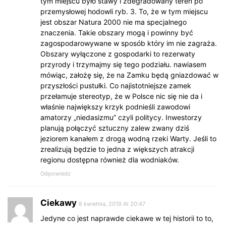
tym miejscu było stawy i zdegradowany teren po
przemysłowej hodowli ryb. 3. To, że w tym miejscu
jest obszar Natura 2000 nie ma specjalnego
znaczenia. Takie obszary mogą i powinny być
zagospodarowywane w sposób który im nie zagraża.
Obszary wyłączone z gospodarki to rezerwaty
przyrody i trzymajmy się tego podziału. nawiasem
mówiąc, założę się, że na Zamku będą gniazdować w
przyszłości pustułki. Co najistotniejsze zamek
przełamuje stereotyp, że w Polsce nic się nie da i
właśnie największy krzyk podnieśli zawodowi
amatorzy „niedasizmu” czyli politycy. Inwestorzy
planują połączyć sztuczny zalew zwany dziś
jeziorem kanałem z drogą wodną rzeki Warty. Jeśli to
zrealizują będzie to jedna z większych atrakcji
regionu dostępna również dla wodniaków.
Odpowiedz
Ciekawy
8 kwietnia, 2019 At 20:47
Jedyne co jest naprawde ciekawe w tej historii to to,