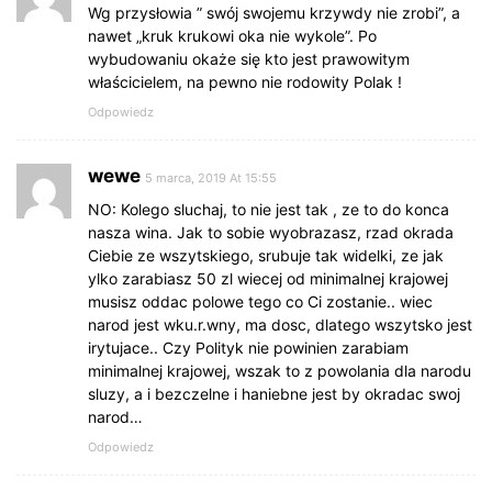
Wg przysłowia ” swój swojemu krzywdy nie zrobi”, a
nawet „kruk krukowi oka nie wykole”. Po
wybudowaniu okaże się kto jest prawowitym
właścicielem, na pewno nie rodowity Polak !
Odpowiedz
wewe
5 marca, 2019 At 15:55
NO: Kolego sluchaj, to nie jest tak , ze to do konca
nasza wina. Jak to sobie wyobrazasz, rzad okrada
Ciebie ze wszytskiego, srubuje tak widelki, ze jak
ylko zarabiasz 50 zl wiecej od minimalnej krajowej
musisz oddac polowe tego co Ci zostanie.. wiec
narod jest wku.r.wny, ma dosc, dlatego wszytsko jest
irytujace.. Czy Polityk nie powinien zarabiam
minimalnej krajowej, wszak to z powolania dla narodu
sluzy, a i bezczelne i haniebne jest by okradac swoj
narod…
Odpowiedz