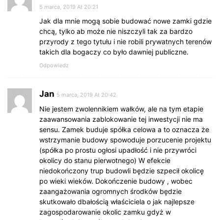
5 marca, 2019 At 20:21
Jak dla mnie mogą sobie budować nowe zamki gdzie
chcą, tylko ab może nie niszczyli tak za bardzo
przyrody z tego tytułu i nie robili prywatnych terenów
takich dla bogaczy co było dawniej publiczne.
Odpowiedz
Jan
5 marca, 2019 At 20:42
Nie jestem zwolennikiem wałków, ale na tym etapie
zaawansowania zablokowanie tej inwestycji nie ma
sensu. Zamek buduje spółka celowa a to oznacza że
wstrzymanie budowy spowoduje porzucenie projektu
(spółka po prostu ogłosi upadłość i nie przywróci
okolicy do stanu pierwotnego) W efekcie
niedokończony trup budowli będzie szpecił okolicę
po wieki wieków. Dokończenie budowy , wobec
zaangażowania ogromnych środków będzie
skutkowało dbałością właściciela o jak najlepsze
zagospodarowanie okolic zamku gdyż w