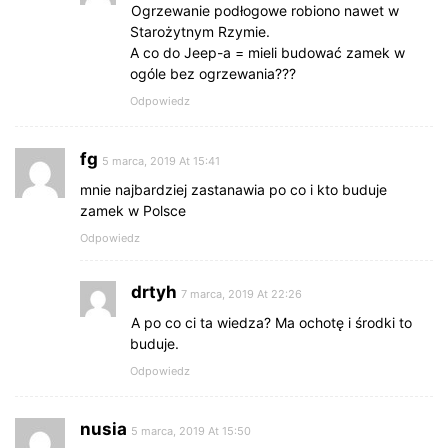
Ogrzewanie podłogowe robiono nawet w
Starożytnym Rzymie.
A co do Jeep-a = mieli budować zamek w
ogóle bez ogrzewania???
Odpowiedz
fg
5 marca, 2019 At 15:41
mnie najbardziej zastanawia po co i kto buduje
zamek w Polsce
Odpowiedz
drtyh
7 marca, 2019 At 22:26
A po co ci ta wiedza? Ma ochotę i środki to
buduje.
Odpowiedz
nusia
5 marca, 2019 At 15:50