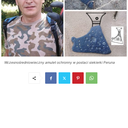
Wczesnośredniowieczny amulet ochronny w postaci siekierki Peruna