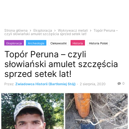
Strona główna
Eksploracja
Wykrywacz metali
Topór Peruna –
czyli słowiański amulet szczęścia sprzed setek lat!
Eksploracja
Archeologia
Ciekawostki
Historia
Historia Polski
Topór Peruna – czyli
Poszukiwacze
Skarby
Średniowiecze
Wykrywacz metali
Zabytki i antyki
słowiański amulet szczęścia
sprzed setek lat!
0
Przez
Zwiadowca Historii (Bartłomiej Stój)
-
2 sierpnia, 2020