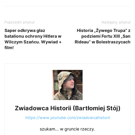
Poprzedni artykuł
Następny artykuł
Saper odkrywa głaz
Historia „Żywego Trupa” z
batalionu ochrony Hitlera w
podziemi Fortu XIII „San
Wilczym Szańcu. Wywiad +
Rideau” w Bolestraszycach
film!
Zwiadowca Historii (Bartłomiej Stój)
https://www.youtube.com/zwiadowcahistorii
szukam... w gruncie rzeczy.