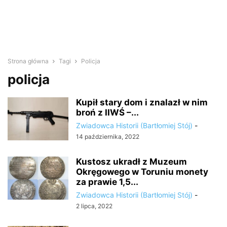
Strona główna
Tagi
Policja
policja
Kupił stary dom i znalazł w nim
broń z IIWŚ –...
Zwiadowca Historii (Bartłomiej Stój)
-
14 października, 2022
Kustosz ukradł z Muzeum
Okręgowego w Toruniu monety
za prawie 1,5...
Zwiadowca Historii (Bartłomiej Stój)
-
2 lipca, 2022