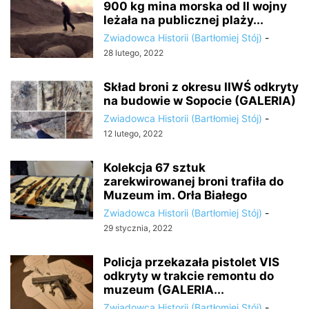
900 kg mina morska od II wojny
leżała na publicznej plaży...
Zwiadowca Historii (Bartłomiej Stój)
-
28 lutego, 2022
Skład broni z okresu IIWŚ odkryty
na budowie w Sopocie (GALERIA)
Zwiadowca Historii (Bartłomiej Stój)
-
12 lutego, 2022
Kolekcja 67 sztuk
zarekwirowanej broni trafiła do
Muzeum im. Orła Białego
Zwiadowca Historii (Bartłomiej Stój)
-
29 stycznia, 2022
Policja przekazała pistolet VIS
odkryty w trakcie remontu do
muzeum (GALERIA...
Zwiadowca Historii (Bartłomiej Stój)
-