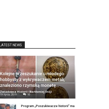
LATEST NEWS
Kolejne przeszukanie u młodego
hobbysty z wykrywaczem metali,
znaleziono rzymską monetę…
Zwiadowca Historii (Bartłomiej Stój)
-
19 lipca, 2019
10
Program „Poszukiwacze historii” ma