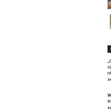
„
c
r
Zw
W
t
Zw