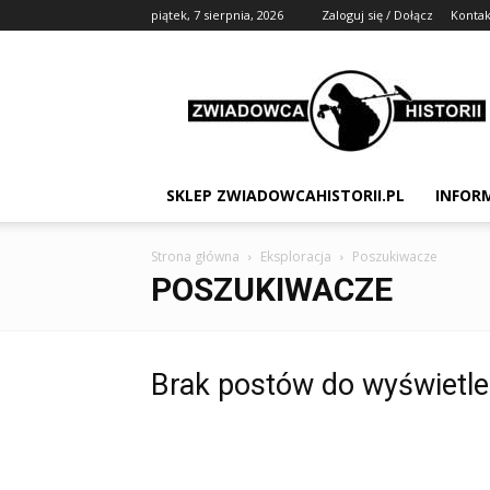
piątek, 7 sierpnia, 2026
Zaloguj się / Dołącz
Kontak
Zwiadowca
Historii
SKLEP ZWIADOWCAHISTORII.PL
INFOR
Strona główna
Eksploracja
Poszukiwacze
POSZUKIWACZE
Brak postów do wyświetle