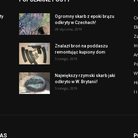
ty
Ogromny skarb z epoki brązu
Ci
odkryty w Czechach!
Ek
28 stycznia, 2019
Za
I
Znalazł broń na poddaszu
remontując kupiony dom
Ar
5 lutego, 2019
P
W
Największy rzymski skarb jaki
odkryto w W. Brytanii!
Hi
5 lutego, 2019
I 
NAS
P