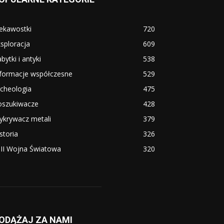
ekawostki
720
sploracja
609
bytki i antyki
538
nformacje współczesne
529
cheologia
475
oszukiwacze
428
ykrywacz metali
379
storia
326
i II Wojna Światowa
320
ODĄŻAJ ZA NAMI