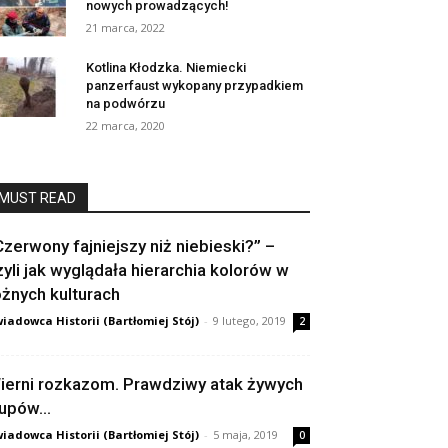
nowych prowadzących!
21 marca, 2022
Kotlina Kłodzka. Niemiecki
panzerfaust wykopany przypadkiem
na podwórzu
22 marca, 2020
MUST READ
Czerwony fajniejszy niż niebieski?” –
zyli jak wyglądała hierarchia kolorów w
óżnych kulturach
iadowca Historii (Bartłomiej Stój)
-
9 lutego, 2019
2
ierni rozkazom. Prawdziwy atak żywych
rupów…
iadowca Historii (Bartłomiej Stój)
-
5 maja, 2019
0