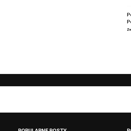
P
P
Zw
POPULARNE POSTY
P