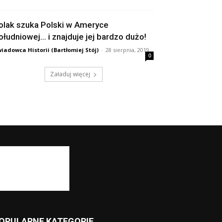
olak szuka Polski w Ameryce
ołudniowej… i znajduje jej bardzo dużo!
iadowca Historii (Bartłomiej Stój)
-
28 sierpnia, 2019
0
Załaduj więcej
OPULARNE KATEGORIE