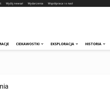
t
Wyślij newsa!
Wydarzenia
Współpraca i o nas!
MACJE
CIEKAWOSTKI
EKSPLORACJA
HISTORIA
nia