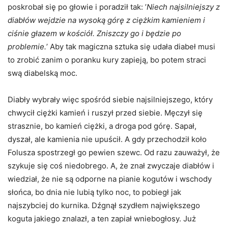
poskrobał się po głowie i poradził tak: ’
Niech najsilniejszy z
diabłów wejdzie na wysoką górę z ciężkim kamieniem i
ciśnie głazem w kościół. Zniszczy go i będzie po
problemie.
’ Aby tak magiczna sztuka się udała diabeł musi
to zrobić zanim o poranku kury zapieją, bo potem straci
swą diabelską moc.
Diabły wybrały więc spośród siebie najsilniejszego, który
chwycił ciężki kamień i ruszył przed siebie. Męczył się
strasznie, bo kamień ciężki, a droga pod górę. Sapał,
dyszał, ale kamienia nie upuścił. A gdy przechodził koło
Folusza spostrzegł go pewien szewc. Od razu zauważył, że
szykuje się coś niedobrego. A, że znał zwyczaje diabłów i
wiedział, że nie są odporne na pianie kogutów i wschody
słońca, bo dnia nie lubią tylko noc, to pobiegł jak
najszybciej do kurnika. Dźgnął szydłem największego
koguta jakiego znalazł, a ten zapiał wniebogłosy. Już