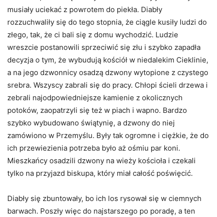
musiały uciekać z powrotem do piekła. Diabły
rozzuchwaliły się do tego stopnia, że ciągle kusiły ludzi do
złego, tak, że ci bali się z domu wychodzić. Ludzie
wreszcie postanowili sprzeciwić się złu i szybko zapadła
decyzja o tym, że wybudują kościół w niedalekim Cieklinie,
a na jego dzwonnicy osadzą dzwony wytopione z czystego
srebra. Wszyscy zabrali się do pracy. Chłopi ścieli drzewa i
zebrali najodpowiedniejsze kamienie z okolicznych
potoków, zaopatrzyli się też w piach i wapno. Bardzo
szybko wybudowano świątynię, a dzwony do niej
zamówiono w Przemyślu. Były tak ogromne i ciężkie, że do
ich przewiezienia potrzeba było aż ośmiu par koni.
Mieszkańcy osadzili dzwony na wieży kościoła i czekali
tylko na przyjazd biskupa, który miał całość poświęcić.
Diabły się zbuntowały, bo ich los rysował się w ciemnych
barwach. Poszły więc do najstarszego po poradę, a ten