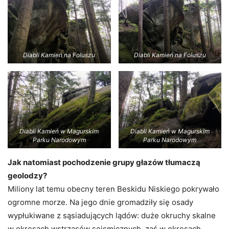
Diabli Kamień na Foluszu
Diabli Kamień na Foluszu
Diabli Kamień w Magurskim
Diabli Kamień w Magurskim
Parku Narodowym
Parku Narodowym
Jak natomiast pochodzenie grupy głazów tłumaczą
geolodzy?
Miliony lat temu obecny teren Beskidu Niskiego pokrywało
ogromne morze. Na jego dnie gromadziły się osady
wypłukiwane z sąsiadujących lądów: duże okruchy skalne
w okresach wstrząsów sejsmicznych, zaś w okresach