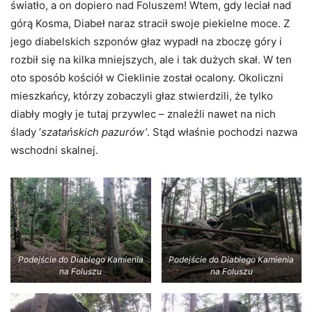
światło, a on dopiero nad Foluszem! Wtem, gdy leciał nad
górą Kosma, Diabeł naraz stracił swoje piekielne moce. Z
jego diabelskich szponów głaz wypadł na zboczę góry i
rozbił się na kilka mniejszych, ale i tak dużych skał. W ten
oto sposób kościół w Cieklinie został ocalony. Okoliczni
mieszkańcy, którzy zobaczyli głaz stwierdzili, że tylko
diabły mogły je tutaj przywlec – znaleźli nawet na nich
ślady ’
szatańskich pazurów’
. Stąd właśnie pochodzi nazwa
wschodni skalnej.
Podejście do Diablego Kamienia
Podejście do Diablego Kamienia
na Foluszu
na Foluszu