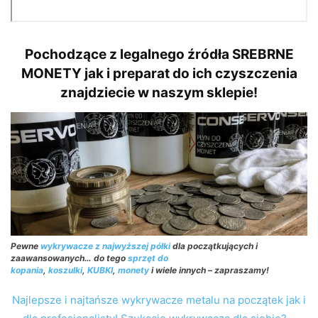
Pochodzące z legalnego źródła SREBRNE
MONETY jak i preparat do ich czyszczenia
znajdziecie w naszym sklepie!
Pewne
wykrywacze z najwyższej półki
dla początkujących i
zaawansowanych… do tego
sprzęt do
kopania
,
koszulki
,
KUBKI
,
monety
i wiele innych – zapraszamy!
Najlepsze i najtańsze wykrywacze metalu na początek jak i