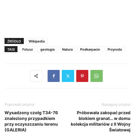
ŹRÓDŁO
Wikipedia
TAGI
Folusz
geologia
Natura
Podkarpacie
Przyroda
Poprzedni artykuł
Następny artykuł
Wysadzony czołg Т34-76
Próbowała zakopać przed
znaleziony przypadkiem
blokiem granat… w domu
przy oczyszczaniu terenu
kolekcja militariów z II Wojny
(GALERIA)
Światowej