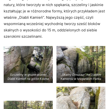
natury, które tworzyły w nich spękania, szczeliny i jaskinie
kształtując je w różnorodne formy, których przykładem jest
właśnie „Diabli Kamień”. Najwyższą jego część, czyli
wspomnianą wcześniej wychodnię tworzy sześć bloków
skalnych o wysokości do 15 m, oddzielonych od siebie
szerokimi szczelinami.
Szczeliny w grupie skalnej
„Skalny Dinozaur” na Diablim
Diabli Kamień na górze Kosma
Kamieniu w Magurskim Parku