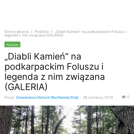
Strona główna
Podróże
„Diabli Kamień” na podkarpackim Foluszu i
legenda z nim związana (GALERIA)
Podróże
„Diabli Kamień” na
podkarpackim Foluszu i
legenda z nim związana
(GALERIA)
0
Przez
Zwiadowca Historii (Bartłomiej Stój)
-
28 czerwca, 2019