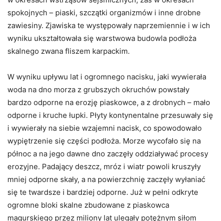
spokojnych – piaski, szczątki organizmów i inne drobne
zawiesiny. Zjawiska te występowały naprzemiennie i w ich
wyniku ukształtowała się warstwowa budowla podłoża
skalnego zwana fliszem karpackim.
W wyniku upływu lat i ogromnego nacisku, jaki wywierała
woda na dno morza z grubszych okruchów powstały
bardzo odporne na erozję piaskowce, a z drobnych – mało
odporne i kruche łupki. Płyty kontynentalne przesuwały się
i wywierały na siebie wzajemni nacisk, co spowodowało
wypiętrzenie się części podłoża. Morze wycofało się na
północ a na jego dawne dno zaczęły oddziaływać procesy
erozyjne. Padający deszcz, mróz i wiatr powoli kruszyły
mniej odporne skały, a na powierzchnię zaczęły wyłaniać
się te twardsze i bardziej odporne. Już w pełni odkryte
ogromne bloki skalne zbudowane z piaskowca
magurskiego przez miliony lat ulegały potężnym siłom