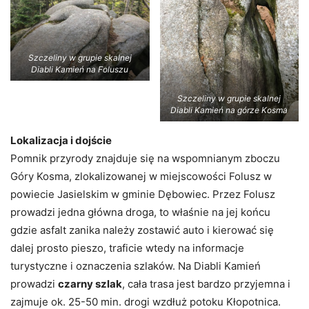
Szczeliny w grupie skalnej
Diabli Kamień na Foluszu
Szczeliny w grupie skalnej
Diabli Kamień na górze Kosma
Lokalizacja i dojście
Pomnik przyrody znajduje się na wspomnianym zboczu
Góry Kosma, zlokalizowanej w miejscowości Folusz w
powiecie Jasielskim w gminie Dębowiec. Przez Folusz
prowadzi jedna główna droga, to właśnie na jej końcu
gdzie asfalt zanika należy zostawić auto i kierować się
dalej prosto pieszo, traficie wtedy na informacje
turystyczne i oznaczenia szlaków. Na Diabli Kamień
prowadzi
czarny szlak
, cała trasa jest bardzo przyjemna i
zajmuje ok. 25-50 min. drogi wzdłuż potoku Kłopotnica.