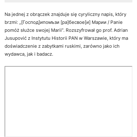
Na jednej z obrączek znajduje się cyryliczny napis, który
brzmi: „[Господ]ипомъзи [ра]бесвое[и] Марии / Panie
pomóż służce swojej Marii”. Rozszyfrował go prof. Adrian
Jusupović z Instytutu Historii PAN w Warszawie, który ma
doświadczenie z zabytkami ruskimi, zarówno jako ich
wydawca, jak i badacz.