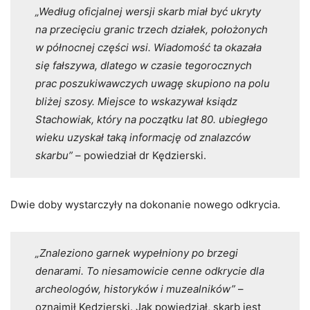
„Według oficjalnej wersji skarb miał być ukryty
na przecięciu granic trzech działek, położonych
w północnej części wsi. Wiadomość ta okazała
się fałszywa, dlatego w czasie tegorocznych
prac poszukiwawczych uwagę skupiono na polu
bliżej szosy. Miejsce to wskazywał ksiądz
Stachowiak, który na początku lat 80. ubiegłego
wieku uzyskał taką informację od znalazców
skarbu”
– powiedział dr Kędzierski.
Dwie doby wystarczyły na dokonanie nowego odkrycia.
„Znaleziono garnek wypełniony po brzegi
denarami. To niesamowicie cenne odkrycie dla
archeologów, historyków i muzealników”
–
oznajmił Kędzierski. Jak powiedział, skarb jest