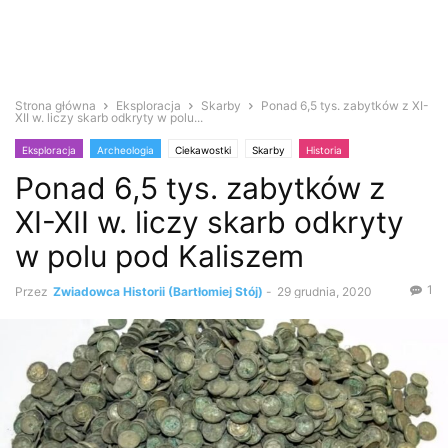
Strona główna
Eksploracja
Skarby
Ponad 6,5 tys. zabytków z XI-
XII w. liczy skarb odkryty w polu...
Eksploracja
Archeologia
Ciekawostki
Skarby
Historia
Ponad 6,5 tys. zabytków z
Średniowiecze
Zabytki i antyki
XI-XII w. liczy skarb odkryty
w polu pod Kaliszem
1
Przez
Zwiadowca Historii (Bartłomiej Stój)
-
29 grudnia, 2020