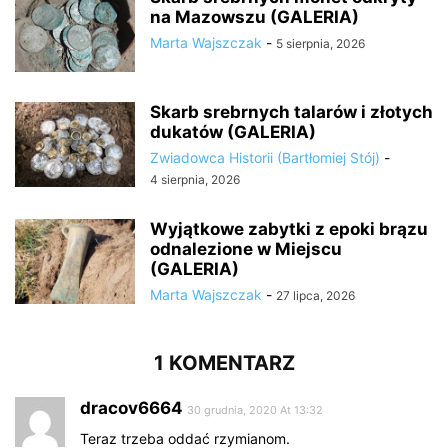
na Mazowszu (GALERIA)
Marta Wajszczak
-
5 sierpnia, 2026
Skarb srebrnych talarów i złotych
dukatów (GALERIA)
Zwiadowca Historii (Bartłomiej Stój)
-
4 sierpnia, 2026
Wyjątkowe zabytki z epoki brązu
odnalezione w Miejscu
(GALERIA)
Marta Wajszczak
-
27 lipca, 2026
1 KOMENTARZ
dracov6664
30 grudnia, 2020 At 13:32
Teraz trzeba oddać rzymianom.