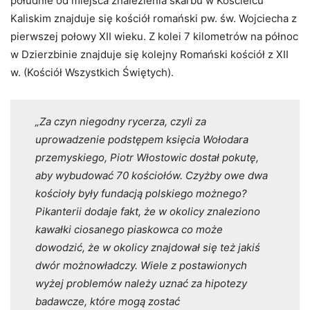
południe od miejsca znalezienia skarbu w Kościelcu
Kaliskim znajduje się kościół romański pw. św. Wojciecha z
pierwszej połowy XII wieku. Z kolei 7 kilometrów na północ
w Dzierzbinie znajduje się kolejny Romański kościół z XII
w. (Kościół Wszystkich Świętych).
„Za czyn niegodny rycerza, czyli za
uprowadzenie podstępem księcia Wołodara
przemyskiego, Piotr Włostowic dostał pokutę,
aby wybudować 70 kościołów. Czyżby owe dwa
kościoły były fundacją polskiego możnego?
Pikanterii dodaje fakt, że w okolicy znaleziono
kawałki ciosanego piaskowca co może
dowodzić, że w okolicy znajdował się też jakiś
dwór możnowładczy. Wiele z postawionych
wyżej problemów należy uznać za hipotezy
badawcze, które mogą zostać