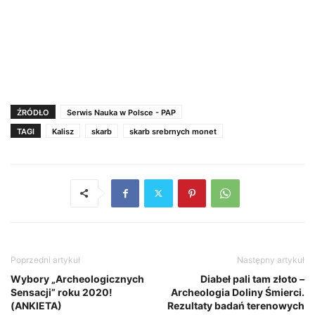
ŹRÓDŁO
Serwis Nauka w Polsce - PAP
TAGI
Kalisz
skarb
skarb srebrnych monet
Poprzedni artykuł
Następny artykuł
Wybory „Archeologicznych
Diabeł pali tam złoto –
Sensacji” roku 2020!
Archeologia Doliny Śmierci.
(ANKIETA)
Rezultaty badań terenowych