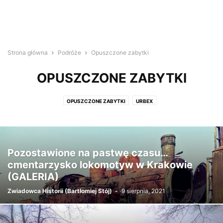
Strona główna
Podróże
Opuszczone zabytki
OPUSZCZONE ZABYTKI
OPUSZCZONE ZABYTKI
URBEX
Pozostawione na pastwę czasu…
cmentarzysko lokomotyw w Krakowie
(GALERIA)
Zwiadowca Historii (Bartłomiej Stój)
-
9 sierpnia, 2021