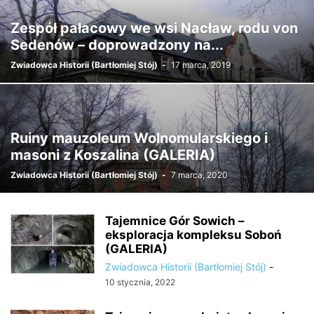
Zespół pałacowy we wsi Nacław, rodu von
Sedenów – doprowadzony na...
Zwiadowca Historii (Bartłomiej Stój)
-
17 marca, 2019
Ruiny mauzoleum Wolnomularskiego i
masoni z Koszalina (GALERIA)
Zwiadowca Historii (Bartłomiej Stój)
-
7 marca, 2020
Tajemnice Gór Sowich –
eksploracja kompleksu Soboń
(GALERIA)
Zwiadowca Historii (Bartłomiej Stój)
-
10 stycznia, 2022