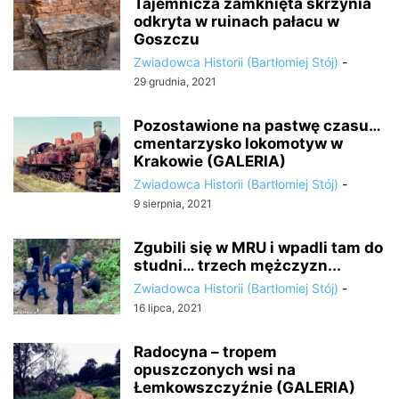
Tajemnicza zamknięta skrzynia
odkryta w ruinach pałacu w
Goszczu
Zwiadowca Historii (Bartłomiej Stój)
-
29 grudnia, 2021
Pozostawione na pastwę czasu…
cmentarzysko lokomotyw w
Krakowie (GALERIA)
Zwiadowca Historii (Bartłomiej Stój)
-
9 sierpnia, 2021
Zgubili się w MRU i wpadli tam do
studni… trzech mężczyzn...
Zwiadowca Historii (Bartłomiej Stój)
-
16 lipca, 2021
Radocyna – tropem
opuszczonych wsi na
Łemkowszczyźnie (GALERIA)