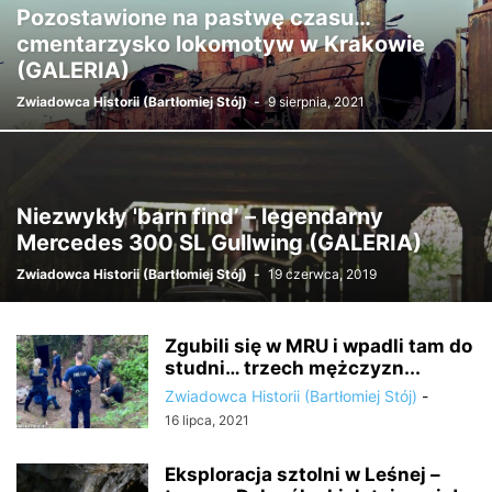
Pozostawione na pastwę czasu…
cmentarzysko lokomotyw w Krakowie
(GALERIA)
Zwiadowca Historii (Bartłomiej Stój)
-
9 sierpnia, 2021
Niezwykły 'barn find’ – legendarny
Mercedes 300 SL Gullwing (GALERIA)
Zwiadowca Historii (Bartłomiej Stój)
-
19 czerwca, 2019
Zgubili się w MRU i wpadli tam do
studni… trzech mężczyzn...
Zwiadowca Historii (Bartłomiej Stój)
-
16 lipca, 2021
Eksploracja sztolni w Leśnej –