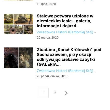
11 lipca, 2020
Stalowe potwory uśpione w
niemieckim lesie… galeria,
informacje i dojazd.
Zwiadowca Historii (Bartłomiej Stój)
-
20 marca, 2020
Zbadano „Kanał Królewski” pod
Sochaczewem, przy okazji
odkrywając ciekawe zabytki
(GALERIA...
Zwiadowca Historii (Bartłomiej Stój)
-
28 października, 2019
1
2