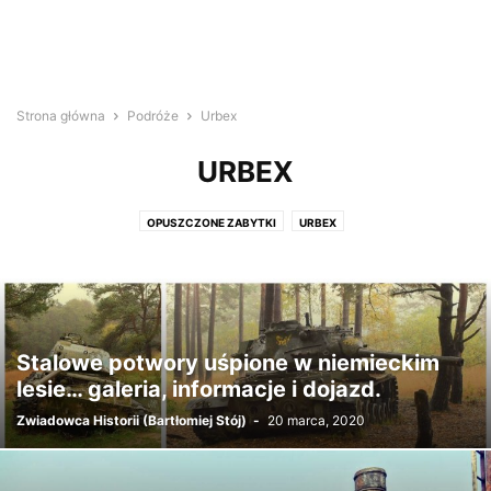
Strona główna
Podróże
Urbex
URBEX
OPUSZCZONE ZABYTKI
URBEX
Stalowe potwory uśpione w niemieckim
lesie… galeria, informacje i dojazd.
Zwiadowca Historii (Bartłomiej Stój)
-
20 marca, 2020