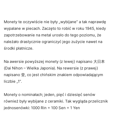
Monety te oczywiście nie były „wybijane” a tak naprawdę
wypalane w piecach. Zaczęto to robić w roku 1945, kiedy
zapotrzebowanie na metal urosło do tego poziomu, że
należało drastycznie ograniczyć jego zużycie nawet na
środki płatnicze.
Na awersie powyższej monety (z lewej) napisano 大日本
(Dai Nihon – Wielka Japonia). Na rewersie (z prawej)
napisano 壹, co jest chińskim znakiem odpowiadającym
liczbie „1”.
Monety o nominałach; jeden, pięć i dziesięć senów
również były wybijane z ceramiki. Tak wygląda przelicznik
jednosenówki: 1000 Rin = 100 Sen = 1 Yen