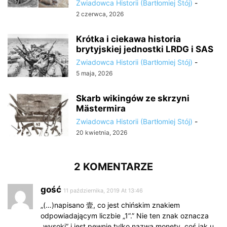
Zwiadowca Historii (Bartłomiej Stój)
-
2 czerwca, 2026
Krótka i ciekawa historia
brytyjskiej jednostki LRDG i SAS
Zwiadowca Historii (Bartłomiej Stój)
-
5 maja, 2026
Skarb wikingów ze skrzyni
Mästermira
Zwiadowca Historii (Bartłomiej Stój)
-
20 kwietnia, 2026
2 KOMENTARZE
gość
11 października, 2019 At 13:46
„(…)napisano 壹, co jest chińskim znakiem
odpowiadającym liczbie „1”.” Nie ten znak oznacza
„wysoki” i jest pewnie tylko nazwą monety, coś jak u