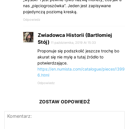
nas „pięciogroszówka”. Jeden jest zapisywane
pojedynczą poziomą kreską.
Odpowiedz
Zwiadowca Historii (Bartłomiej
Stój)
11 października, 2019 At 15:33
Proponuje się podszkolić jeszcze trochę bo
akurat się nie mylę a tutaj źródło to
potwierdzające.
https://en.numista.com/catalogue/pieces1399
6.html
Odpowiedz
ZOSTAW ODPOWIEDŹ