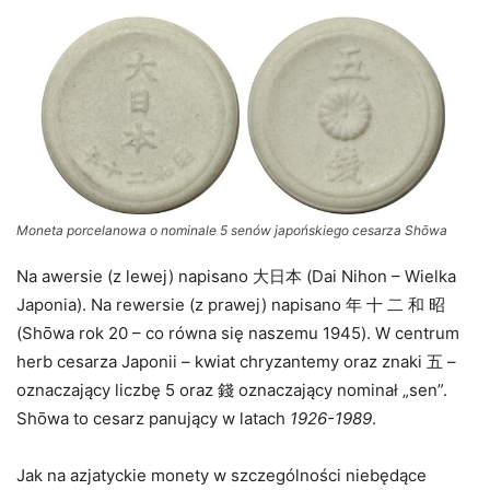
Moneta porcelanowa o nominale 5 senów japońskiego
cesarza
Shōwa
Na awersie (z lewej) napisano 大日本 (Dai Nihon – Wielka
Japonia). Na rewersie (z prawej) napisano 年 十 二 和 昭
(Shōwa rok 20 – co równa się naszemu 1945). W centrum
herb cesarza Japonii – kwiat chryzantemy oraz znaki 五 –
oznaczający liczbę 5 oraz 錢 oznaczający nominał „sen”.
Shōwa to cesarz panujący w latach
1926-1989
.
Jak na azjatyckie monety w szczególności niebędące