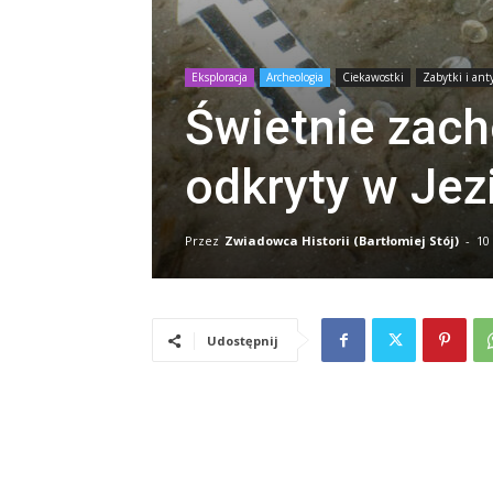
Eksploracja
Archeologia
Ciekawostki
Zabytki i ant
Świetnie zach
odkryty w Jez
Przez
Zwiadowca Historii (Bartłomiej Stój)
-
10
Udostępnij