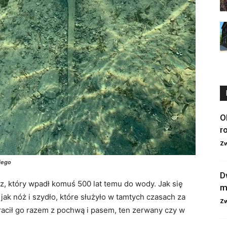
O
r
Zw
iego
D
, który wpadł komuś 500 lat temu do wody. Jak się
m
jak nóż i szydło, które służyło w tamtych czasach za
Zw
racił go razem z pochwą i pasem, ten zerwany czy w