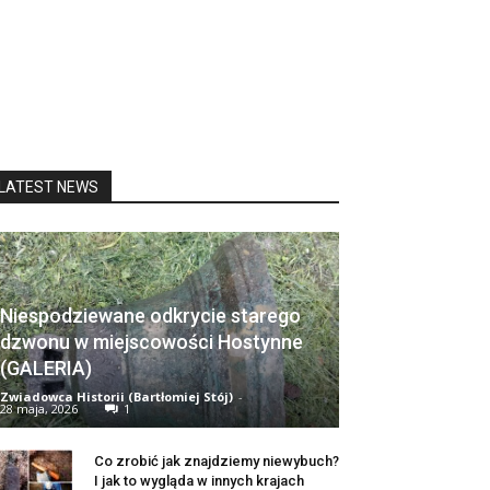
LATEST NEWS
Niespodziewane odkrycie starego
dzwonu w miejscowości Hostynne
(GALERIA)
Zwiadowca Historii (Bartłomiej Stój)
-
28 maja, 2026
1
Co zrobić jak znajdziemy niewybuch?
I jak to wygląda w innych krajach