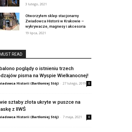
3 lutego, 2021
Otworzyłem sklep stacjonarny
Zwiadowca Historii w Krakowie –
wykrywacze, magnesy i akcesoria
19 lipca, 2021
MUST READ
balono poglądy o istnieniu trzech
odzajów pisma na Wyspie Wielkanocnej!
iadowca Historii (Bartłomiej Stój)
-
27 lutego, 2019
0
wie sztaby złota ukryte w puszce na
askę z IIWŚ
iadowca Historii (Bartłomiej Stój)
-
7 maja, 2021
0