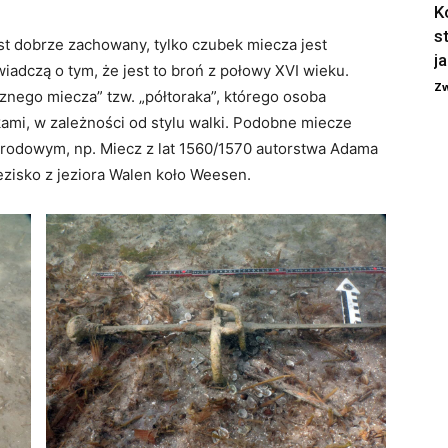
K
s
est dobrze zachowany, tylko czubek miecza jest
j
iadczą o tym, że jest to broń z połowy XVI wieku.
Zw
cznego miecza” tzw. „półtoraka”, którego osoba
ami, w zależności od stylu walki. Podobne miecze
odowym, np. Miecz z lat 1560/1570 autorstwa Adama
ezisko z jeziora Walen koło Weesen.