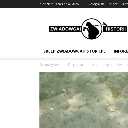
niedziela, 9 sierpnia, 2026
Zaloguj się / Dołącz
Kon
Zwiadowca
Historii
SKLEP ZWIADOWCAHISTORII.PL
INFOR
Strona główna
Eksploracja
Archeologia
Świetn