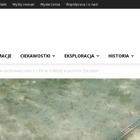
takt
Wyślij newsa!
Wydarzenia
Współpraca i o nas!
MACJE
CIEKAWOSTKI
EKSPLORACJA
HISTORIA
ie zachowany miecz z XVI w. odkryty w Jeziorze Zuryskim