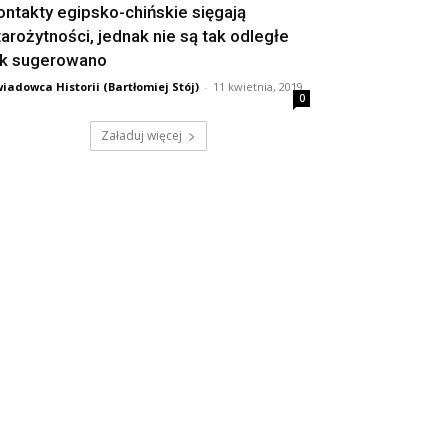
ontakty egipsko-chińskie sięgają
tarożytności, jednak nie są tak odległe
ak sugerowano
iadowca Historii (Bartłomiej Stój)
-
11 kwietnia, 2019
0
Załaduj więcej