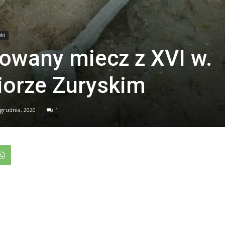
yki
owany miecz z XVI w.
iorze Zuryskim
 grudnia, 2020
1