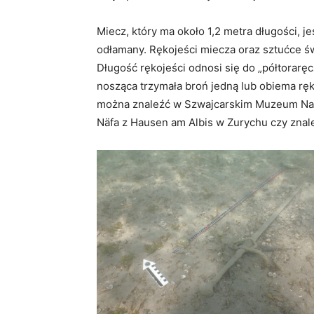
Miecz, który ma około 1,2 metra długości, j
odłamany. Rękojeści miecza oraz sztućce św
Długość rękojeści odnosi się do „półtorarę
nosząca trzymała broń jedną lub obiema ręk
można znaleźć w Szwajcarskim Muzeum Nar
Näfa z Hausen am Albis w Zurychu czy znal