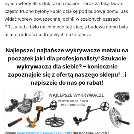
by ich wtedy 65 sztuk takich macior. Teraz za taką kwotę
często trudno byłoby kupić działkę pod budowę domu. Jak
widać wbrew powszechnej opinii w szalonych czasach
PRL-u ludzi było na co nieco też stać, a budowa domu była
mimo trudności ustrojowych dużo tańsza.
Najlepsze i najtańsze wykrywacze metalu na
początek jak i dla profesjonalisty! Szukacie
wykrywacza dla siebie? – koniecznie
zapoznajcie się z ofertą naszego sklepu! ..i
napiszcie do nas po rabat!
Pewne
wykrywacze z najwyższej półki
dla początkujących i