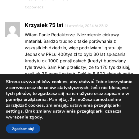
Odpowiedz
Krzysiek 75 lat
11 września, 2024 At 22:12
Witam Panie Redaktorze. Niezmiernie ciekawy
materiał. Bardzo trudno o takie porównania z
wszystkich dziedzin, więc podziwiam i gratuluję.
Jednak w PRLu 400tys zł to było 30 lat spłacania
kredytu ok 1000 pensji całych (kredyt budowlany
tyle trwał). Sam Pan przeliczył, że to 170 tys dzisiaj,
czyli ok 35 pencji całych. Dziś to 5 600 złotych netto.
Dlaczego netto ? Bo w PRL pracodawca płacił netto.
Strona używa plików cookies, aby ułatwić Tobie korzystanie
Rolnikom indywidualnym, podobnie jak prywaciażom,
z serwisu oraz do celów statystycznych. Jeśli nie blokujesz
tych plików, to zgadzasz się na ich użycie oraz zapisanie w
chyba żylo się znośnie, choć zawsze Urząd
pamięci urządzenia. Pamiętaj, że możesz samodzielnie
Finansowy mógł przyjść z „domiarem”. Mówię chyba,
zarządzać cookies, zmieniając ustawienia przeglądarki
bo jestem lekarzem, a nam wtedy żyło się źle, a wsi
settings
. Brak zmiany ustawienia przeglądarki oznacza
nie znam. Założenie, że „to 65 sztuk takich macior”.
wyrażenie zgody.
Tak ale, nie wiemy za ile te maciory zjadły,
weterynarz, nie wiem co jeszcze – ogrzewanie?, leki?
Zgadzam się!
naprawy chewni?, czas pracy ? itd. To nieuczciwe
liczenie. Dziś rolnicy poustawiają swoje traktory po 1