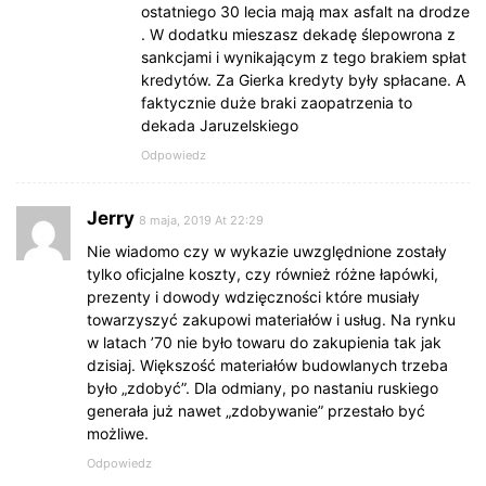
ostatniego 30 lecia mają max asfalt na drodze
. W dodatku mieszasz dekadę ślepowrona z
sankcjami i wynikającym z tego brakiem spłat
kredytów. Za Gierka kredyty były spłacane. A
faktycznie duże braki zaopatrzenia to
dekada Jaruzelskiego
Odpowiedz
Jerry
8 maja, 2019 At 22:29
Nie wiadomo czy w wykazie uwzględnione zostały
tylko oficjalne koszty, czy również różne łapówki,
prezenty i dowody wdzięczności które musiały
towarzyszyć zakupowi materiałów i usług. Na rynku
w latach ’70 nie było towaru do zakupienia tak jak
dzisiaj. Większość materiałów budowlanych trzeba
było „zdobyć”. Dla odmiany, po nastaniu ruskiego
generała już nawet „zdobywanie” przestało być
możliwe.
Odpowiedz