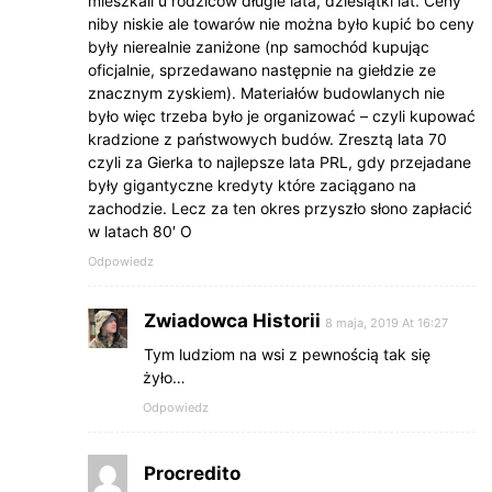
mieszkali u rodziców długie lata, dziesiątki lat. Ceny
niby niskie ale towarów nie można było kupić bo ceny
były nierealnie zaniżone (np samochód kupując
oficjalnie, sprzedawano następnie na giełdzie ze
znacznym zyskiem). Materiałów budowlanych nie
było więc trzeba było je organizować – czyli kupować
kradzione z państwowych budów. Zresztą lata 70
czyli za Gierka to najlepsze lata PRL, gdy przejadane
były gigantyczne kredyty które zaciągano na
zachodzie. Lecz za ten okres przyszło słono zapłacić
w latach 80′ O
Odpowiedz
Zwiadowca Historii
8 maja, 2019 At 16:27
Tym ludziom na wsi z pewnością tak się
żyło…
Odpowiedz
Procredito