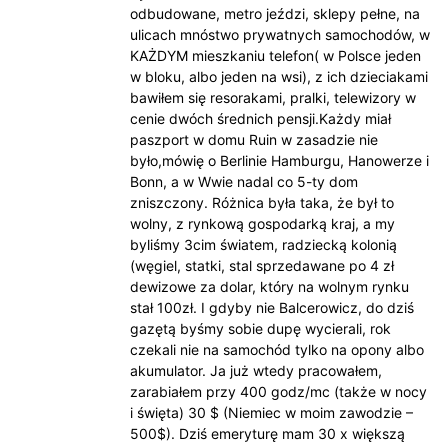
odbudowane, metro jeździ, sklepy pełne, na
ulicach mnóstwo prywatnych samochodów, w
KAŻDYM mieszkaniu telefon( w Polsce jeden
w bloku, albo jeden na wsi), z ich dzieciakami
bawiłem się resorakami, pralki, telewizory w
cenie dwóch średnich pensji.Każdy miał
paszport w domu Ruin w zasadzie nie
było,mówię o Berlinie Hamburgu, Hanowerze i
Bonn, a w Wwie nadal co 5-ty dom
zniszczony. Różnica była taka, że był to
wolny, z rynkową gospodarką kraj, a my
byliśmy 3cim światem, radziecką kolonią
(węgiel, statki, stal sprzedawane po 4 zł
dewizowe za dolar, który na wolnym rynku
stał 100zł. I gdyby nie Balcerowicz, do dziś
gazętą byśmy sobie dupę wycierali, rok
czekali nie na samochód tylko na opony albo
akumulator. Ja już wtedy pracowałem,
zarabiałem przy 400 godz/mc (także w nocy
i święta) 30 $ (Niemiec w moim zawodzie –
500$). Dziś emeryturę mam 30 x większą