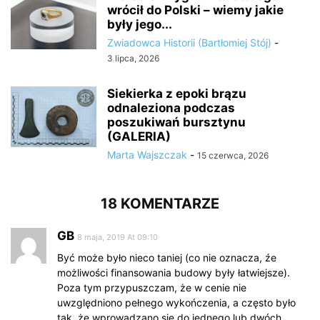
wrócił do Polski – wiemy jakie
były jego...
Zwiadowca Historii (Bartłomiej Stój)
-
3 lipca, 2026
Siekierka z epoki brązu
odnaleziona podczas
poszukiwań bursztynu
(GALERIA)
Marta Wajszczak
-
15 czerwca, 2026
18 KOMENTARZE
GB
8 maja, 2019 At 09:10
Być może było nieco taniej (co nie oznacza, źe
możliwości finansowania budowy były łatwiejsze).
Poza tym przypuszczam, że w cenie nie
uwzględniono pełnego wykończenia, a często było
tak, że wprowadzano się do jednego lub dwóch