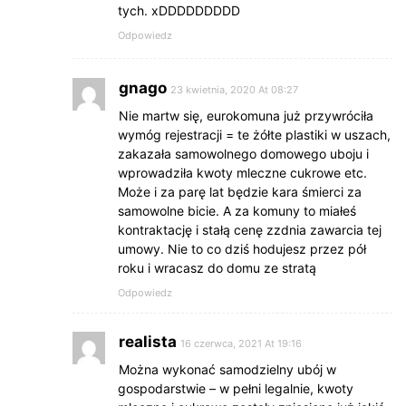
tych. xDDDDDDDDD
Odpowiedz
gnago
23 kwietnia, 2020 At 08:27
Nie martw się, eurokomuna już przywróciła
wymóg rejestracji = te żółte plastiki w uszach,
zakazała samowolnego domowego uboju i
wprowadziła kwoty mleczne cukrowe etc.
Może i za parę lat będzie kara śmierci za
samowolne bicie. A za komuny to miałeś
kontraktację i stałą cenę zzdnia zawarcia tej
umowy. Nie to co dziś hodujesz przez pół
roku i wracasz do domu ze stratą
Odpowiedz
realista
16 czerwca, 2021 At 19:16
Można wykonać samodzielny ubój w
gospodarstwie – w pełni legalnie, kwoty