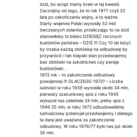
dziś, bo wciąż mamy braki w tej kwestii.
Zacznijmy od tego, że to rok 1977 czyli 32
lata po zakończeniu wojny, a to ważne.
Starty wojenne Polski wynosiły 52 mld
ówczesnych dolarów, przeliczając to na dziś
stanowiłoby to blisko DZIESIĘĆ rocznych
budżetów państwa – DZIŚ !!! Czy 10 lat łożyć
by trzeba każdą złotówkę na odbudowę by
przywrócić i tak kiepski stan przedwojenny
bez złotówki na szkolnictwo czy pensje
budżetówki. .
1972 rok – to zakończenie odbudowy
powojennej !!! DLACZEGO 1972? – Liczba
ludności w roku 1939 wynosiła około 34 mln,
pierwszy szacunkowy spis z roku 1945
wykazał nas zaledwie 24 mln, pełny spis z
1949 25 mln, w roku 1972 odbudowaliśmy
ludnościowy potencjał przedwojenny i dlatego
ta data jest uważana za zakończenie
odbudowy. W roku 1976/77 było nas już około
35 mln.