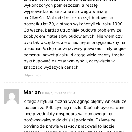
wykończonych pomieszczeń, a resztę
wyprowadzano ze stanu surowego w miarę
możliwości. Moi rodzice rozpoczęli budowę na
początku lat 70, a strych wykończyli ok. roku 1990.
Co ważne, bardzo utrudniały budowę problemy ze
zdobyciem materiałów budowlanych. Nie wiem czy
było tak wszędzie, ale u nas (rejon przygraniczny na
południu Polski) obowiązywały poważne limity cegieł,
cementu, nawet piasku, dlatego wiele rzeczy trzeba
było kupować na czarnym rynku, oczywiście w
znacząco wyższych cenach.
Odpowiedz
Marian
8 maja, 2019 At 16:10
Z tego artykułu można wyciągnąć błędny wniosek że
ludziom za PRL żyło się nieźle. Stać ich było na dom i
inne przedmioty gospodarstwa domowego na
porównywalnym do dzisiaj poziomie. Dziwne że
pomimo że prawie wszyscy pracowali to ludzie