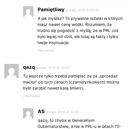
Pamiętliwy
9 maja, 2019 At 06:30
A jak myślisz? To prywatne notatki w których
masz nawet cenę wódki. Rozumiem, że
trudno się pogodzić z myślą, że w PRL coś
było lepiej niż dziś, ale tutaj są fakty i tylko
twoje insynuacje.
Odpowiedz
qazq
8 maja, 2019 At 23:05
Tu jeszcze tylko trzeba pamiętać że za „sprzedaż
macior” po tych cenach (czarnorynkowych) można
było zarobić nawet karę śmierci.
Odpowiedz
AS
9 maja, 2019 At 04:32
qazq, to chyba w Generalnym
Gubernatorstwie, a nie w PRL-u w latach 70-