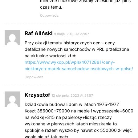
mleczne i cukrowe zostały zniesione już jakiś
czas temu.
Odpowiedz
Raf Aliński
9 maja, 2019 At 22:57
Przy okazji tematu historycznych cen – ceny
detaliczne nowych samochodów w PRL przeliczone
na aktualne wartości zł =>
https://www.wykop.pl/wpis/40712881/ceny-
niektorych-marek-samochodow-osobowych-w-polsc/
Odpowiedz
Krzysztof
12 sierpnia, 2023 At 21:57
Dziadkowie budowali dom w latach 1975-1977
Koszt 386000+79000 na meble i wyposażenie+6000
na wódkę+315 na papierosy+licząc rzeczy
wykonane w pierwszych latach mieszkania to
spokojnie razem wyszło by nawet ok 550000 zł więc
wcale nie aż tak mało