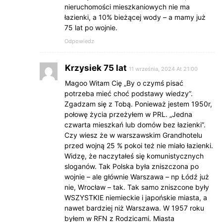
nieruchomości mieszkaniowych nie ma
łazienki, a 10% bieżącej wody – a mamy już
75 lat po wojnie.
Odpowiedz
Krzysiek 75 lat
11 września, 2024 At 21:00
Magoo Witam Cię „By o czymś pisać
potrzeba mieć choć podstawy wiedzy”.
Zgadzam się z Tobą. Ponieważ jestem 1950r,
połowę życia przeżyłem w PRL. „Jedna
czwarta mieszkań lub domów bez łazienki”.
Czy wiesz że w warszawskim Grandhotelu
przed wojną 25 % pokoi też nie miało łazienki.
Widzę, że naczytałeś się komunistycznych
sloganów. Tak Polska była zniszczona po
wojnie – ale głównie Warszawa – np Łódź już
nie, Wrocław – tak. Tak samo zniszcone były
WSZYSTKIE niemieckie i japońskie miasta, a
nawet bardziej niż Warszawa. W 1957 roku
byłem w RFN z Rodzicami. Miasta