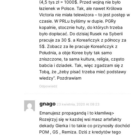
(4,5 tys zł = 1000$. Przed wojną nie było
łazienek w Polsce. Tak, ale nawet Królowa
Victoria nie miała telewizora – to jest postęp w
czasie. W PRLu byliśmy w dupie. PGRy
kopalnie, stocznie huty, do których trzeba
było dopłacać. Do dzisiaj Rusek na Syberii
pracuje za 30 $. a Koreańczyk z północy za
5$. Zobacz za ile pracuje Koreańczyk z
Południa, a obje Koree były tak samo
zniszczone, ta sama kultura, religia, często
babcia i dziadek. Tak, więc zgadzam się z
Tobą, że „żeby pisać trzeba mieć podstawy
wiedzy”. Pozdrawiam
Odpowiedz
gnago
23 kwietnia, 2020 At 08:23
Emanujesz propagandą i to kłamliwą>
Rozejrzyj się w kazdej wsi masz artefakty
dekady Gierka i to takie co przynosiły dochód
POM , GS , Remiza. Dziś z kredytów tego