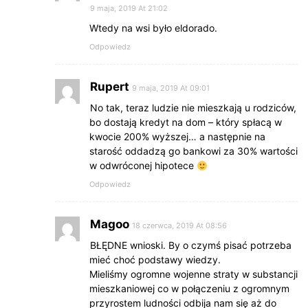
9 maja, 2019 At 21:02
Wtedy na wsi było eldorado.
Odpowiedz
Rupert
9 maja, 2019 At 09:01
No tak, teraz ludzie nie mieszkają u rodziców,
bo dostają kredyt na dom – który spłacą w
kwocie 200% wyższej… a następnie na
starość oddadzą go bankowi za 30% wartości
w odwróconej hipotece
Odpowiedz
Magoo
18 czerwca, 2019 At 08:56
BŁĘDNE wnioski. By o czymś pisać potrzeba
mieć choć podstawy wiedzy.
Mieliśmy ogromne wojenne straty w substancji
mieszkaniowej co w połączeniu z ogromnym
przyrostem ludności odbija nam się aż do