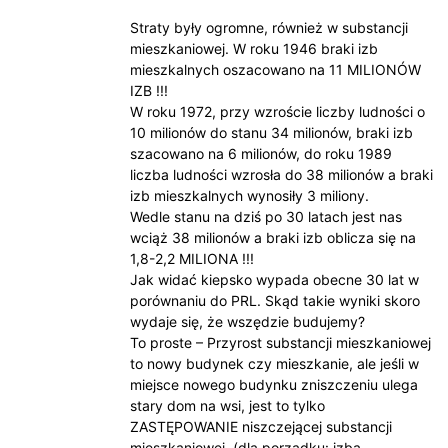
Straty były ogromne, również w substancji
mieszkaniowej. W roku 1946 braki izb
mieszkalnych oszacowano na 11 MILIONÓW
IZB !!!
W roku 1972, przy wzroście liczby ludności o
10 milionów do stanu 34 milionów, braki izb
szacowano na 6 milionów, do roku 1989
liczba ludności wzrosła do 38 milionów a braki
izb mieszkalnych wynosiły 3 miliony.
Wedle stanu na dziś po 30 latach jest nas
wciąż 38 milionów a braki izb oblicza się na
1,8-2,2 MILIONA !!!
Jak widać kiepsko wypada obecne 30 lat w
porównaniu do PRL. Skąd takie wyniki skoro
wydaje się, że wszędzie budujemy?
To proste – Przyrost substancji mieszkaniowej
to nowy budynek czy mieszkanie, ale jeśli w
miejsce nowego budynku zniszczeniu ulega
stary dom na wsi, jest to tylko
ZASTĘPOWANIE niszczejącej substancji
mieszkaniowej. (dla porządku: izba