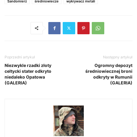
Sandomierz
średniowiecze
wykrywacz metali
Poprzedni artykuł
Następny artykuł
Niezwykle rzadki złoty
Ogromny depozyt
celtycki stater odkryto
średniowiecznej broni
niedaleko Opatowa
odkryty w Rumunii
(GALERIA)
(GALERIA)