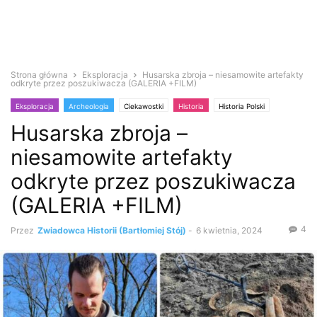
Strona główna
Eksploracja
Husarska zbroja – niesamowite artefakty
odkryte przez poszukiwacza (GALERIA +FILM)
Eksploracja
Archeologia
Ciekawostki
Historia
Historia Polski
Husarska zbroja –
Informacje współczesne
Poszukiwacze
Średniowiecze
Wykrywacz metali
Zabytki i antyki
niesamowite artefakty
odkryte przez poszukiwacza
(GALERIA +FILM)
4
Przez
Zwiadowca Historii (Bartłomiej Stój)
-
6 kwietnia, 2024