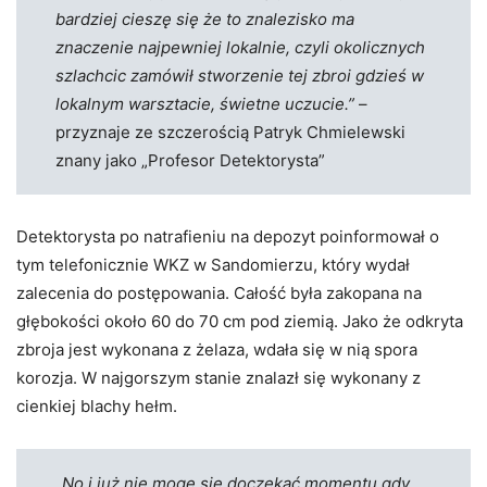
bardziej cieszę się że to znalezisko ma
znaczenie najpewniej lokalnie, czyli okolicznych
szlachcic zamówił stworzenie tej zbroi gdzieś w
lokalnym warsztacie, świetne uczucie.”
–
przyznaje ze szczerością Patryk Chmielewski
znany jako „Profesor Detektorysta”
Detektorysta po natrafieniu na depozyt poinformował o
tym telefonicznie WKZ w Sandomierzu, który wydał
zalecenia do postępowania. Całość była zakopana na
głębokości około 60 do 70 cm pod ziemią. Jako że odkryta
zbroja jest wykonana z żelaza, wdała się w nią spora
korozja. W najgorszym stanie znalazł się wykonany z
cienkiej blachy hełm.
„No i już nie mogę się doczekać momentu gdy