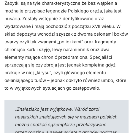
Zabytki są na tyle charakterystyczne że bez wątpienia
można je przypisać legendzie Polskiego oręża, jaką jest
husaria. Zostały wstępnie zidentyfikowane oraz
wydatowane i mają pochodzić z początku XVII wieku. W
skład depozytu wchodzi szyszak z dwoma osłonami boków
twarzy czyli tak zwanymi „policzkami” oraz fragmenty
chroniące kark i szyję, lewy naramiennik oraz dwa
elementy mające chronić przedramiona. Specjaliści
sprzeczają się czy zbroja jest jednak kompletna gdyż
brakuje w niej „kirysu”, czyli głównego elementu
osłaniającego tułów – jednak odkryto również umbo, które
to w wyjątkowych sytuacjach go zastępowało.
„Znalezisko jest wyjątkowe. Wśród zbroi
husarskich znajdujących się w muzeach polskich
można spotkać egzemplarze przekazywane
przez rodziny, a nawet wyjęte z grobów podczas