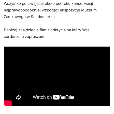
Wszystko po trwającej około pół roku konserwacji
najprawdopodobniej wzbogaci ekspozycję Muzeum
Zamkowego w Sandomierzu.
Poniżej znajdziecie film z odkrycia na który Was
serdecznie zapraszam.