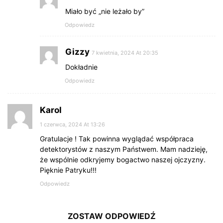
Miało być „nie leżało by”
Odpowiedz
Gizzy
7 kwietnia, 2024 At 20:35
Dokładnie
Odpowiedz
Karol
1 czerwca, 2024 At 13:26
Gratulacje ! Tak powinna wyglądać współpraca
detektorystów z naszym Państwem. Mam nadzieję,
że wspólnie odkryjemy bogactwo naszej ojczyzny.
Pięknie Patryku!!!
Odpowiedz
ZOSTAW ODPOWIEDŹ