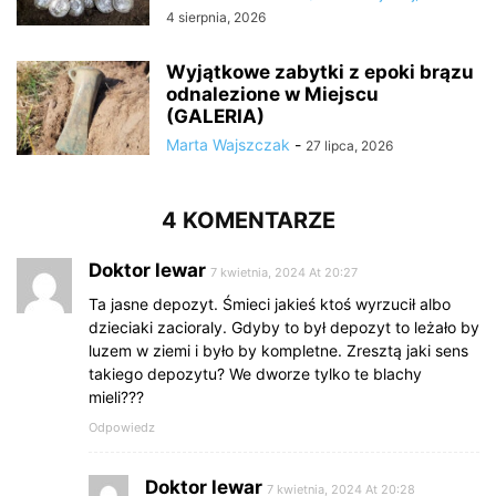
4 sierpnia, 2026
Wyjątkowe zabytki z epoki brązu
odnalezione w Miejscu
(GALERIA)
Marta Wajszczak
-
27 lipca, 2026
4 KOMENTARZE
Doktor lewar
7 kwietnia, 2024 At 20:27
Ta jasne depozyt. Śmieci jakieś ktoś wyrzucił albo
dzieciaki zacioraly. Gdyby to był depozyt to leżało by
luzem w ziemi i było by kompletne. Zresztą jaki sens
takiego depozytu? We dworze tylko te blachy
mieli???
Odpowiedz
Doktor lewar
7 kwietnia, 2024 At 20:28