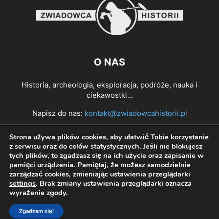
O NAS
Historia, archeologia, eksploracja, podróże, nauka i
ciekawostki...
Napisz do nas:
kontakt@zwiadowcahistorii.pl
Strona używa plików cookies, aby ułatwić Tobie korzystanie
PODĄŻAJ ZA NAMI
z serwisu oraz do celów statystycznych. Jeśli nie blokujesz
tych plików, to zgadzasz się na ich użycie oraz zapisanie w
pamięci urządzenia. Pamiętaj, że możesz samodzielnie
zarządzać cookies, zmieniając ustawienia przeglądarki
settings
. Brak zmiany ustawienia przeglądarki oznacza
wyrażenie zgody.
Zgadzam się!
© All right reserved Zwiadowca Historii 2022