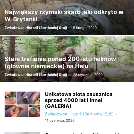
Największy rzymski skarb jaki odkryto w
W. Brytanii!
Zwiadowca Historii (Bartłomiej Stój)
-
5 lutego, 2019
Stare trafienie ponad 200-stu hełmów
(głównie niemieckie) na Helu
Zwiadowca Historii (Bartłomiej Stój)
-
28 stycznia, 2019
Unikatowa złota zausznica
sprzed 4000 lat i inne!
(GALERIA)
Zwiadowca Historii (Bartłomiej Stój)
-
11 czerwca, 2026