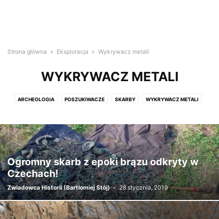
Strona główna
Eksploracja
Wykrywacz metali
WYKRYWACZ METALI
ARCHEOLOGIA
POSZUKIWACZE
SKARBY
WYKRYWACZ METALI
Ogromny skarb z epoki brązu odkryty w
Czechach!
Zwiadowca Historii (Bartłomiej Stój)
-
28 stycznia, 2019